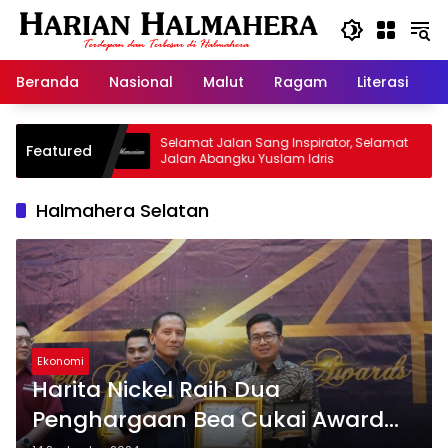
Langsung
ke
konten
Beranda
Nasional
Malut
Ragam
Literasi
H
risan
Selamat Jalan Sang Inspirator, Selamat
Kipr
Featured
Jalan Abangku Yuslam Idris
Mena
Halmahera Selatan
Ekonomi
Harita Nickel Raih Dua
Penghargaan Bea Cukai Award