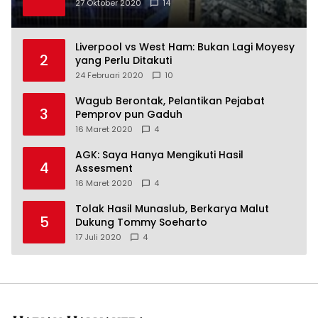
27 Oktober 2020
14
Liverpool vs West Ham: Bukan Lagi Moyesy
2
yang Perlu Ditakuti
24 Februari 2020
10
Wagub Berontak, Pelantikan Pejabat
3
Pemprov pun Gaduh
16 Maret 2020
4
AGK: Saya Hanya Mengikuti Hasil
4
Assesment
16 Maret 2020
4
Tolak Hasil Munaslub, Berkarya Malut
5
Dukung Tommy Soeharto
17 Juli 2020
4