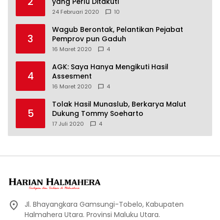
2
yang Perlu Ditakuti
24 Februari 2020
10
Wagub Berontak, Pelantikan Pejabat
3
Pemprov pun Gaduh
16 Maret 2020
4
AGK: Saya Hanya Mengikuti Hasil
4
Assesment
16 Maret 2020
4
Tolak Hasil Munaslub, Berkarya Malut
5
Dukung Tommy Soeharto
17 Juli 2020
4
Jl. Bhayangkara Gamsungi-Tobelo, Kabupaten
Halmahera Utara. Provinsi Maluku Utara.