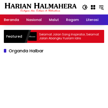
Langsung
ke
konten
Beranda
Nasional
Malut
Ragam
Literasi
H
 Warisan
Selamat Jalan Sang Inspirator, Selamat
K
Featured
Jalan Abangku Yuslam Idris
M
Organda Halbar