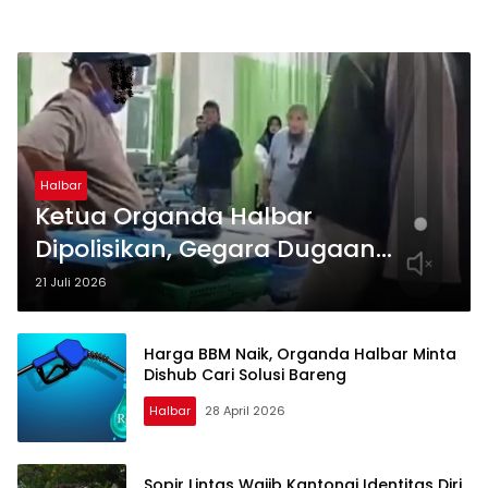
Halbar
Ketua Organda Halbar
Dipolisikan, Gegara Dugaan
Intimidasi Dokter RSUD Jailolo
21 Juli 2026
Harga BBM Naik, Organda Halbar Minta
Dishub Cari Solusi Bareng
Halbar
28 April 2026
Sopir Lintas Wajib Kantongi Identitas Diri