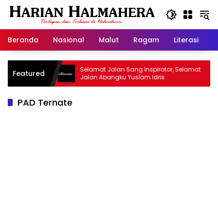
Langsung
ke
konten
Beranda
Nasional
Malut
Ragam
Literasi
H
 Warisan
Selamat Jalan Sang Inspirator, Selamat
K
Featured
Jalan Abangku Yuslam Idris
M
PAD Ternate