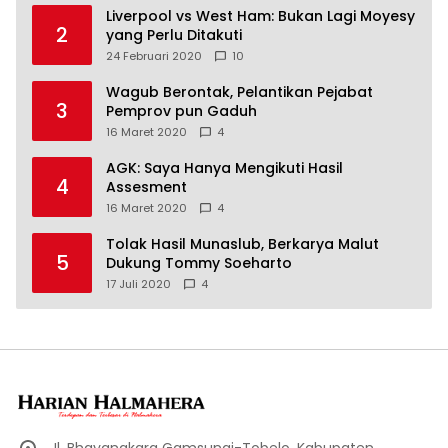
Liverpool vs West Ham: Bukan Lagi Moyesy
2
yang Perlu Ditakuti
24 Februari 2020
10
Wagub Berontak, Pelantikan Pejabat
3
Pemprov pun Gaduh
16 Maret 2020
4
AGK: Saya Hanya Mengikuti Hasil
4
Assesment
16 Maret 2020
4
Tolak Hasil Munaslub, Berkarya Malut
5
Dukung Tommy Soeharto
17 Juli 2020
4
Jl. Bhayangkara Gamsungi-Tobelo, Kabupaten