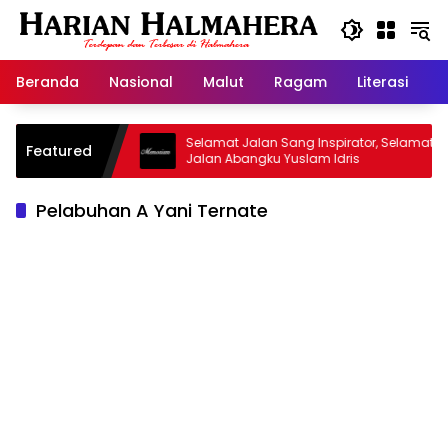
Langsung
ke
konten
Beranda
Nasional
Malut
Ragam
Literasi
H
jid Warisan
Selamat Jalan Sang Inspirator, Selamat
Featured
Jalan Abangku Yuslam Idris
Pelabuhan A Yani Ternate