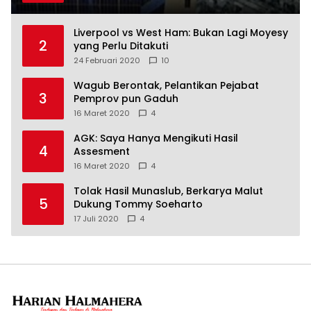
Liverpool vs West Ham: Bukan Lagi Moyesy
2
yang Perlu Ditakuti
24 Februari 2020
10
Wagub Berontak, Pelantikan Pejabat
3
Pemprov pun Gaduh
16 Maret 2020
4
AGK: Saya Hanya Mengikuti Hasil
4
Assesment
16 Maret 2020
4
Tolak Hasil Munaslub, Berkarya Malut
5
Dukung Tommy Soeharto
17 Juli 2020
4