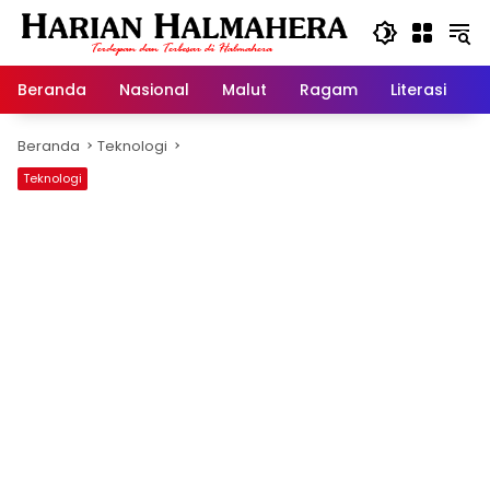
Langsung
ke
konten
Beranda
Nasional
Malut
Ragam
Literasi
H
Beranda
Teknologi
Teknologi