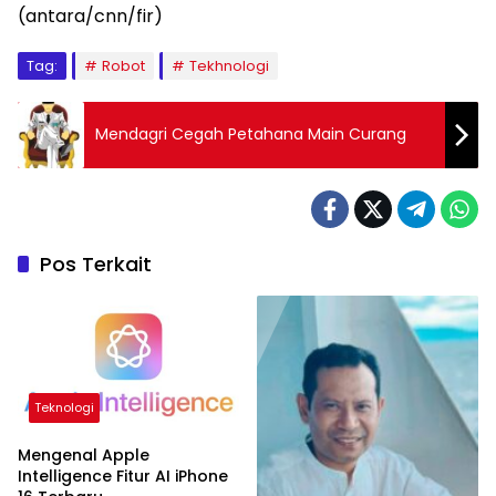
(antara/cnn/fir)
Tag:
Robot
Tekhnologi
Mendagri Cegah Petahana Main Curang
Pos Terkait
Teknologi
Mengenal Apple
Intelligence Fitur AI iPhone