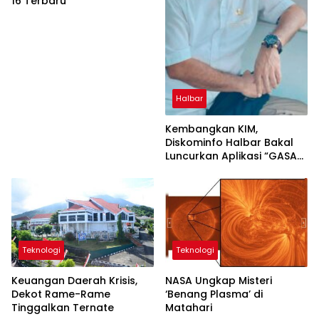
16 Terbaru
Halbar
Kembangkan KIM,
Diskominfo Halbar Bakal
Luncurkan Aplikasi “GASA
INO”
Teknologi
Teknologi
Keuangan Daerah Krisis,
NASA Ungkap Misteri
Dekot Rame-Rame
‘Benang Plasma’ di
Tinggalkan Ternate
Matahari