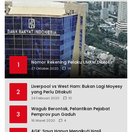
Nomor Rekening Pelaku UMKM Diblokir
1
27 Oktober 2020
14
Liverpool vs West Ham: Bukan Lagi Moyesy
2
yang Perlu Ditakuti
24 Februari 2020
10
Wagub Berontak, Pelantikan Pejabat
3
Pemprov pun Gaduh
16 Maret 2020
4
AGK: Saya Hanya Mengikuti Hasil