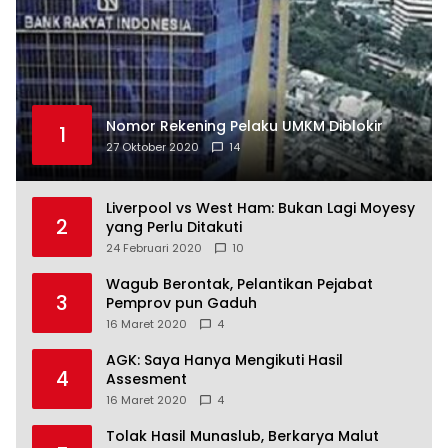
Nomor Rekening Pelaku UMKM Diblokir
1
27 Oktober 2020
14
Liverpool vs West Ham: Bukan Lagi Moyesy
2
yang Perlu Ditakuti
24 Februari 2020
10
Wagub Berontak, Pelantikan Pejabat
3
Pemprov pun Gaduh
16 Maret 2020
4
AGK: Saya Hanya Mengikuti Hasil
4
Assesment
16 Maret 2020
4
Tolak Hasil Munaslub, Berkarya Malut