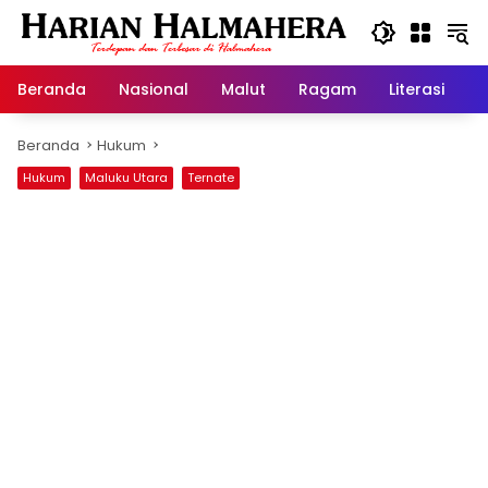
Langsung
ke
konten
Beranda
Nasional
Malut
Ragam
Literasi
H
Beranda
Hukum
Hukum
Maluku Utara
Ternate