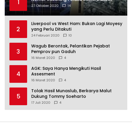
1
27 Oktober 2020
14
Liverpool vs West Ham: Bukan Lagi Moyesy
2
yang Perlu Ditakuti
24 Februari 2020
10
Wagub Berontak, Pelantikan Pejabat
3
Pemprov pun Gaduh
16 Maret 2020
4
AGK: Saya Hanya Mengikuti Hasil
4
Assesment
16 Maret 2020
4
Tolak Hasil Munaslub, Berkarya Malut
5
Dukung Tommy Soeharto
17 Juli 2020
4