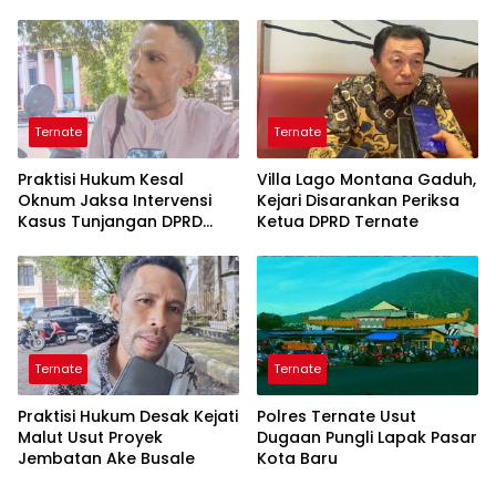
Alat Tangkap
Ternate
Ternate
Praktisi Hukum Kesal
Villa Lago Montana Gaduh,
Oknum Jaksa Intervensi
Kejari Disarankan Periksa
Kasus Tunjangan DPRD
Ketua DPRD Ternate
Ternate
Ternate
Ternate
Praktisi Hukum Desak Kejati
Polres Ternate Usut
Malut Usut Proyek
Dugaan Pungli Lapak Pasar
Jembatan Ake Busale
Kota Baru