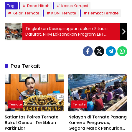
Tag:
Dana Hibah
Kasus Korupsi
Kejari Ternate
KONI Ternate
Pemkot Ternate
Tingkatkan Kesiapsiagaan dalam Situasi
Darurat, NHM Laksanakan Program ERT
Volunteer
Pos Terkait
Ternate
Ternate
Satlantas Polres Ternate
Nelayan di Ternate Pasang
Bakal Gencar Tertibkan
Kamera Pengawas,
Parkir Liar
Gegara Marak Pencurian