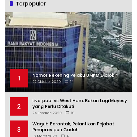
Terpopuler
Nomor Rekening Pelaku UMKM Diblokir
1
27 Oktober 2020
14
Liverpool vs West Ham: Bukan Lagi Moyesy
2
yang Perlu Ditakuti
24 Februari 2020
10
Wagub Berontak, Pelantikan Pejabat
3
Pemprov pun Gaduh
16 Maret 2020
4