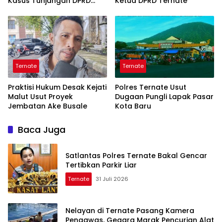
Kasus Tunjangan DPRD
Ketua DPRD Ternate
Ternate
Ternate
Ternate
Praktisi Hukum Desak Kejati
Polres Ternate Usut
Malut Usut Proyek
Dugaan Pungli Lapak Pasar
Jembatan Ake Busale
Kota Baru
Baca Juga
Satlantas Polres Ternate Bakal Gencar
Tertibkan Parkir Liar
Ternate
31 Juli 2026
Nelayan di Ternate Pasang Kamera
Pengawas, Gegara Marak Pencurian Alat