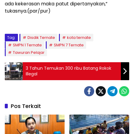
ada kekerasan maka patut dipertanyakan,”
tukasnya.(par/pur)
Tag:
Disdik Ternate
kota ternate
SMPN 1 Ternate
SMPN 7 Ternate
Tawuran Pelajar
3 Tahun Temukan 300 ribu Batang Rokok
Illegal
Pos Terkait