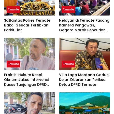
Ternate
Ternate
Satlantas Polres Ternate
Nelayan di Ternate Pasang
Bakal Gencar Tertibkan
Kamera Pengawas,
Parkir Liar
Gegara Marak Pencurian
Alat Tangkap
Ternate
Ternate
Praktisi Hukum Kesal
Villa Lago Montana Gaduh,
Oknum Jaksa Intervensi
Kejari Disarankan Periksa
Kasus Tunjangan DPRD
Ketua DPRD Ternate
Ternate