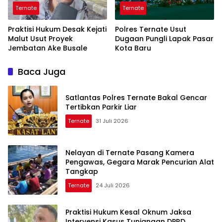
Ternate
Ternate
Praktisi Hukum Desak Kejati
Polres Ternate Usut
Malut Usut Proyek
Dugaan Pungli Lapak Pasar
Jembatan Ake Busale
Kota Baru
Baca Juga
Satlantas Polres Ternate Bakal Gencar
Tertibkan Parkir Liar
Ternate
31 Juli 2026
Nelayan di Ternate Pasang Kamera
Pengawas, Gegara Marak Pencurian Alat
Tangkap
Ternate
24 Juli 2026
Praktisi Hukum Kesal Oknum Jaksa
Intervensi Kasus Tunjangan DPRD