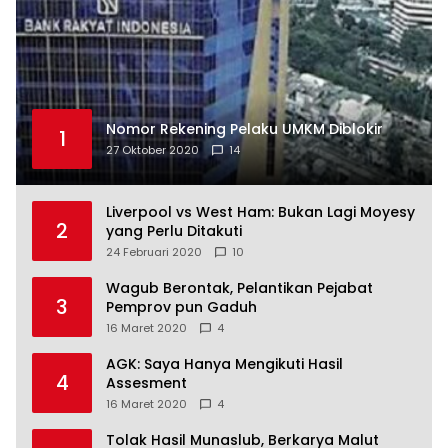
Nomor Rekening Pelaku UMKM Diblokir
1
27 Oktober 2020
14
Liverpool vs West Ham: Bukan Lagi Moyesy
2
yang Perlu Ditakuti
24 Februari 2020
10
Wagub Berontak, Pelantikan Pejabat
3
Pemprov pun Gaduh
16 Maret 2020
4
AGK: Saya Hanya Mengikuti Hasil
4
Assesment
16 Maret 2020
4
Tolak Hasil Munaslub, Berkarya Malut