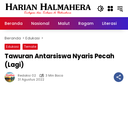
Langsung
ke
konten
Beranda
Nasional
Malut
Ragam
Literasi
H
Beranda
Edukasi
Edukasi
Ternate
Tawuran Antarsiswa Nyaris Pecah
(Lagi)
Redaksi 02
3 Min Baca
31 Agustus 2022