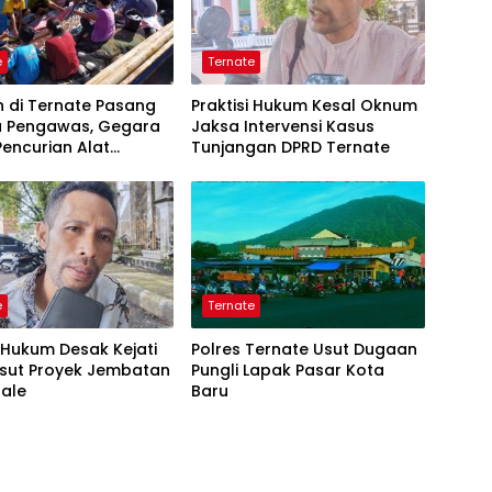
e
Ternate
 di Ternate Pasang
Praktisi Hukum Kesal Oknum
 Pengawas, Gegara
Jaksa Intervensi Kasus
encurian Alat
Tunjangan DPRD Ternate
ap
e
Ternate
i Hukum Desak Kejati
Polres Ternate Usut Dugaan
Usut Proyek Jembatan
Pungli Lapak Pasar Kota
sale
Baru