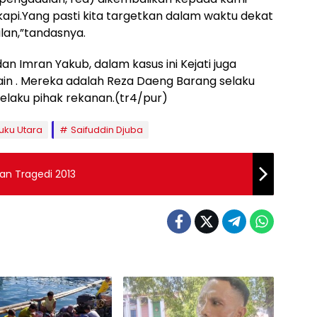
kapi.Yang pasti kita targetkan dalam waktu dekat
lan,”tandasnya.
dan Imran Yakub, dalam kasus ini Kejati juga
in . Mereka adalah Reza Daeng Barang selaku
selaku pihak rekanan.(tr4/pur)
uku Utara
Saifuddin Djuba
n Tragedi 2013