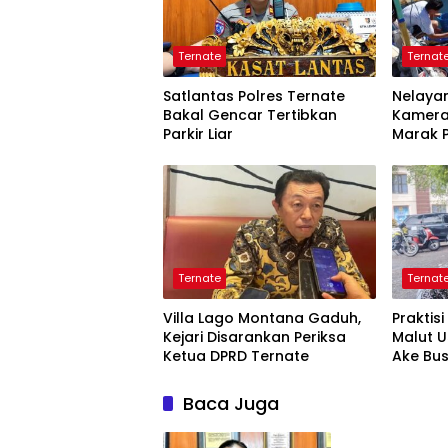
Ternate
Ternat
Satlantas Polres Ternate
Nelayan
Bakal Gencar Tertibkan
Kamera
Parkir Liar
Marak P
Tangk
Ternate
Ternat
Villa Lago Montana Gaduh,
Praktis
Kejari Disarankan Periksa
Malut 
Ketua DPRD Ternate
Ake Bu
Baca Juga