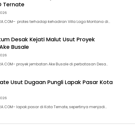
D Ternate
 2026
A.COM– protes terhadap kehadiran Villa Lago Montana di…
ukum Desak Kejati Malut Usut Proyek
Ake Busale
 2026
A.COM– proyek jembatan Ake Busale di perbatasan Desa…
nate Usut Dugaan Pungli Lapak Pasar Kota
 2026
.COM– lapak pasar di Kota Ternate, sepertinya menjadi…