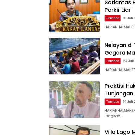
Satlantas 
Parkir Liar
Ternate
31 Juli
HARIANHALMAHERA
Nelayan di
Gegara Mar
Ternate
24 Jul
HARIANHALMAHER
Praktisi H
Tunjangan
Ternate
14 Juli
HARIANHALMAHER
langkah…
Villa Lago