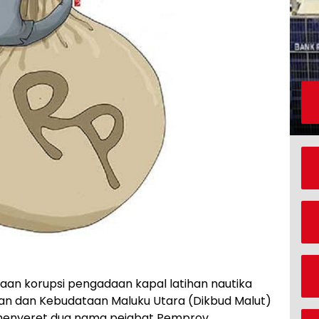
aan korupsi pengadaan kapal latihan nautika
ikan dan Kebudataan Maluku Utara (Dikbud Malut)
kut menyeret dua nama pejabat Pemprov.