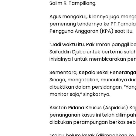
Salim R. Tampillang.
Agus mengakui,, kliennya juga meng
pemenang tendernya ke PT.Tamalanr
Pengguna Anggaran (KPA) saat itu.
“Jadi waktu itu, Pak Imran panggil 
Saifuddin Djuba untuk bertemu sal
inisialnya I untuk membicarakan pem
Sementara, Kepala Seksi Penerangan
Sinaga, mengatakan, munculnya dua
dibuktikan dalam persidangan. “Yang 
monitor saja,” singkatnya.
Asisten Pidana Khusus (Aspidsus) K
penanganan kasus ini telah dilimp
dilakukan perampungan berkas sebe
“Kalau belum layak (dilimpahkan ke