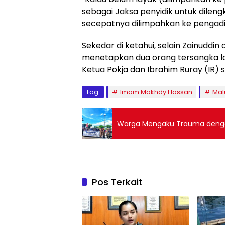
sebagai Jaksa penyidik untuk dileng
secepatnya dilimpahkan ke pengadi
Sekedar di ketahui, selain Zainuddin 
menetapkan dua orang tersangka la
Ketua Pokja dan Ibrahim Ruray (IR) 
Tag:
Imam Makhdy Hassan
Mal
Warga Mengaku Trauma denga
Pos Terkait