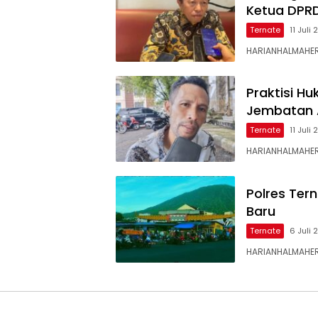
Ketua DPR
Ternate
11 Juli
HARIANHALMAHER
Praktisi H
Jembatan 
Ternate
11 Juli
HARIANHALMAHER
Polres Ter
Baru
Ternate
6 Juli
HARIANHALMAHERA