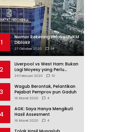
Nomor Rekening Pelaku UMKM
1
Diblokir
27 Oktober 2020
14
Liverpool vs West Ham: Bukan
2
Lagi Moyesy yang Perlu
Ditakuti
24 Februari 2020
10
Wagub Berontak, Pelantikan
3
Pejabat Pemprov pun Gaduh
16 Maret 2020
4
AGK: Saya Hanya Mengikuti
4
Hasil Assesment
16 Maret 2020
4
Tolak Hasil Munaslub,