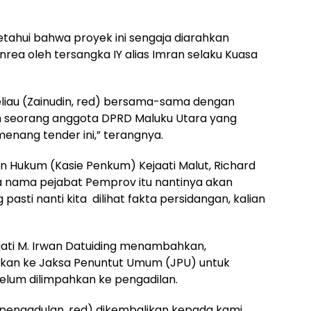
etahui bahwa proyek ini sengaja diarahkan
ea oleh tersangka IY alias Imran selaku Kuasa
beliau (Zainudin, red) bersama-sama dengan
ah seorang anggota DPRD Maluku Utara yang
enang tender ini,” terangnya.
 Hukum (Kasie Penkum) Kejaati Malut, Richard
 nama pejabat Pemprov itu nantinya akan
pasti nanti kita dilihat fakta persidangan, kalian
ejati M. Irwan Datuiding menambahkan,
ahkan ke Jaksa Penuntut Umum (JPU) untuk
lum dilimpahkan ke pengadilan.
 pengadulan, red) dikembalikan kepada kami