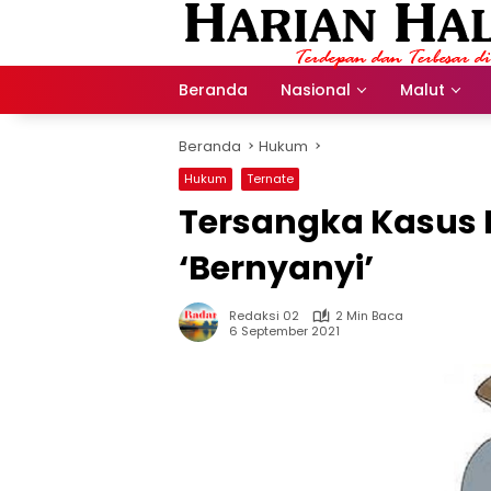
Langsung
ke
konten
Beranda
Nasional
Malut
Beranda
Hukum
Hukum
Ternate
Tersangka Kasus 
‘Bernyanyi’
Redaksi 02
2 Min Baca
6 September 2021