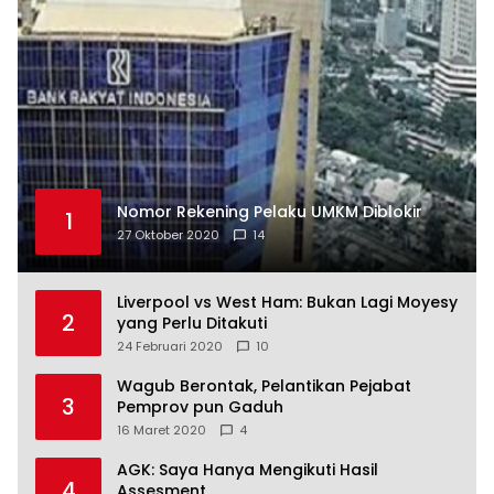
Nomor Rekening Pelaku UMKM Diblokir
1
27 Oktober 2020
14
Liverpool vs West Ham: Bukan Lagi Moyesy
2
yang Perlu Ditakuti
24 Februari 2020
10
Wagub Berontak, Pelantikan Pejabat
3
Pemprov pun Gaduh
16 Maret 2020
4
AGK: Saya Hanya Mengikuti Hasil
4
Assesment