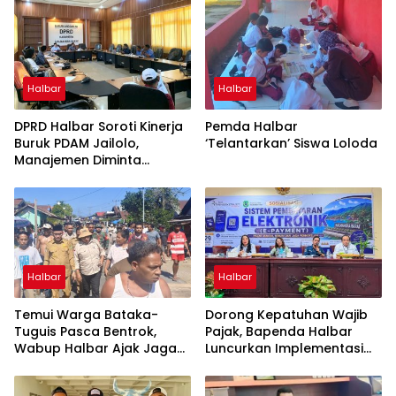
Halbar
Halbar
DPRD Halbar Soroti Kinerja
Pemda Halbar
Buruk PDAM Jailolo,
‘Telantarkan’ Siswa Loloda
Manajemen Diminta
Berbenah
Halbar
Halbar
Temui Warga Bataka-
Dorong Kepatuhan Wajib
Tuguis Pasca Bentrok,
Pajak, Bapenda Halbar
Wabup Halbar Ajak Jaga
Luncurkan Implementasi
Kedamaian
Tapping Box Bersama
Bank Maluku-Malut