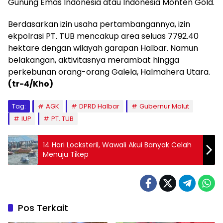
Gunung Emas Indonesia atau Indonesia Monten Gold.
Berdasarkan izin usaha pertambangannya, izin
ekpolrasi PT. TUB mencakup area seluas 7792.40
hektare dengan wilayah garapan Halbar. Namun
belakangan, aktivitasnya merambat hingga
perkebunan orang-orang Galela, Halmahera Utara.
(tr-4/Kho)
Tag:
AGK
DPRD Halbar
Gubernur Malut
IUP
PT. TUB
14 Hari Locksteril, Wawali Akui Banyak Celah
Menuju Tikep
Pos Terkait