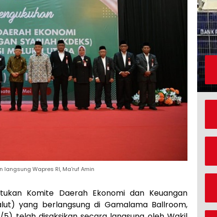
 langsung Wapres RI, Ma'ruf Amin
tukan Komite Daerah Ekonomi dan Keuangan
alut) yang berlangsung di Gamalama Ballroom,
0/5) telah disaksikan secara langsung oleh Wakil