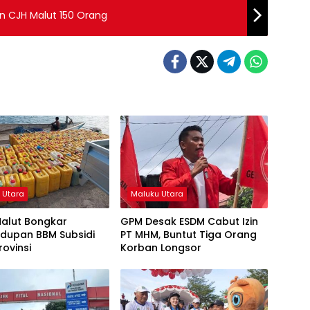
n CJH Malut 150 Orang
 Utara
Maluku Utara
Malut Bongkar
GPM Desak ESDM Cabut Izin
udupan BBM Subsidi
PT MHM, Buntut Tiga Orang
rovinsi
Korban Longsor