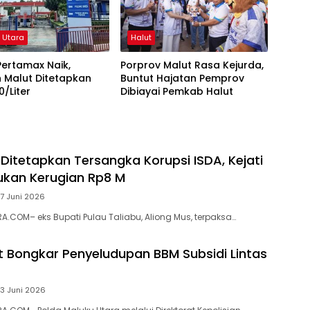
 Utara
Halut
ertamax Naik,
Porprov Malut Rasa Kejurda,
 Malut Ditetapkan
Buntut Hajatan Pemprov
0/Liter
Dibiayai Pemkab Halut
 Ditetapkan Tersangka Korupsi ISDA, Kejati
kan Kerugian Rp8 M
7 Juni 2026
.COM– eks Bupati Pulau Taliabu, Aliong Mus, terpaksa…
t Bongkar Penyeludupan BBM Subsidi Lintas
3 Juni 2026