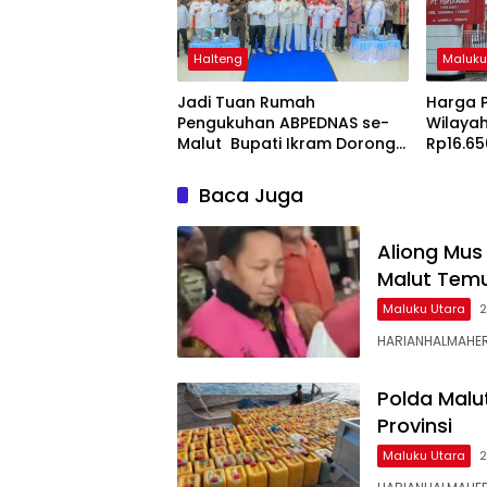
Halteng
Maluku
Jadi Tuan Rumah
Harga P
Pengukuhan ABPEDNAS se-
Wilayah
Malut Bupati Ikram Dorong
Rp16.65
Penguatan Tata Kelola dan
Pengawasan Desa
Baca Juga
Aliong Mus
Malut Temu
Maluku Utara
2
HARIANHALMAHERA
Polda Malu
Provinsi
Maluku Utara
2