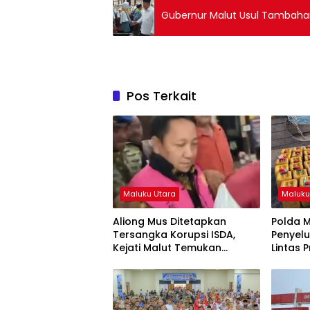
Gubernur Malut Usul Tambaha
Pos Terkait
Maluku Utara
Maluku
Aliong Mus Ditetapkan
Polda 
Tersangka Korupsi ISDA,
Penyel
Kejati Malut Temukan
Lintas P
Kerugian Rp8 M