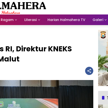
Ragam
Literasi
Harian Halmahera TV
Galeri
 RI, Direktur KNEKS
Malut