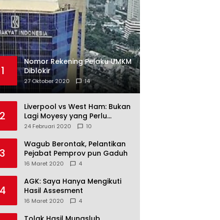
Nomor Rekening Pelaku UMKM
1
Diblokir
27 Oktober 2020
14
Liverpool vs West Ham: Bukan
2
Lagi Moyesy yang Perlu
Ditakuti
24 Februari 2020
10
Wagub Berontak, Pelantikan
3
Pejabat Pemprov pun Gaduh
16 Maret 2020
4
AGK: Saya Hanya Mengikuti
4
Hasil Assesment
16 Maret 2020
4
Tolak Hasil Munaslub,