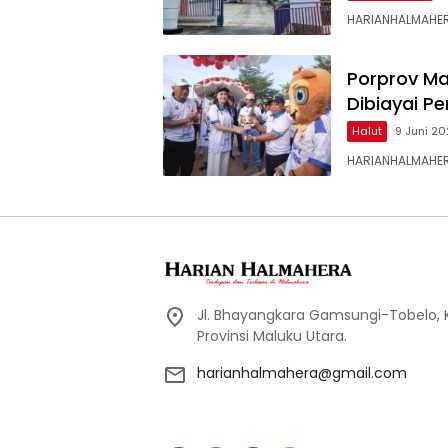
HARIANHALMAHER
Porprov Ma
Dibiayai P
Halut
9 Juni 2
HARIANHALMAHER
Jl. Bhayangkara Gamsungi-Tobelo,
Provinsi Maluku Utara.
harianhalmahera@gmail.com