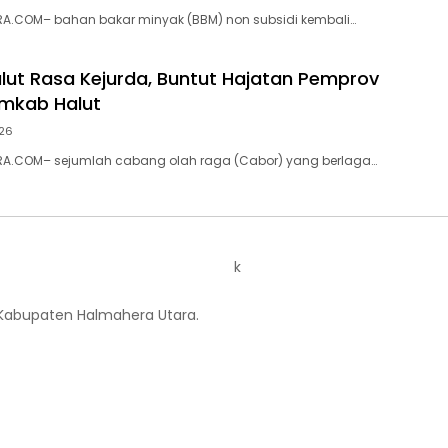
A.COM– bahan bakar minyak (BBM) non subsidi kembali…
lut Rasa Kejurda, Buntut Hajatan Pemprov
emkab Halut
026
A.COM– sejumlah cabang olah raga (Cabor) yang berlaga…
k
 Kabupaten Halmahera Utara.