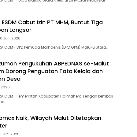
.COM– Polda Maluku Utara melalui Direktorat Kepolisian
ESDM Cabut Izin PT MHM, Buntut Tiga
ban Longsor
0 Juni 2026
A.COM– DPD Pemuda Marhaenis (DPD GPM) Maluku Utara…
 Rumah Pengukuhan ABPEDNAS se-Malut
am Dorong Penguatan Tata Kelola dan
n Desa
i 2026
A.COM– Pemerintah Kabupaten Halmahera Tengah kembali
adi…
amax Naik, Wilayah Malut Ditetapkan
ter
0 Juni 2026