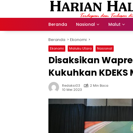
Langsung
ke
konten
Beranda
Nasional
Malut
Beranda
Ekonomi
Ekonomi
Maluku Utara
Nasional
Disaksikan Wapres
Kukuhkan KDEKS 
Redaksi03
2 Min Baca
10 Mei 2023