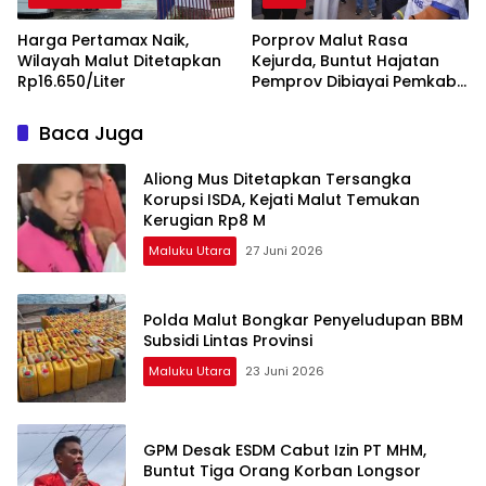
Harga Pertamax Naik,
Porprov Malut Rasa
Wilayah Malut Ditetapkan
Kejurda, Buntut Hajatan
Rp16.650/Liter
Pemprov Dibiayai Pemkab
Halut
Baca Juga
Aliong Mus Ditetapkan Tersangka
Korupsi ISDA, Kejati Malut Temukan
Kerugian Rp8 M
Maluku Utara
27 Juni 2026
Polda Malut Bongkar Penyeludupan BBM
Subsidi Lintas Provinsi
Maluku Utara
23 Juni 2026
GPM Desak ESDM Cabut Izin PT MHM,
Buntut Tiga Orang Korban Longsor