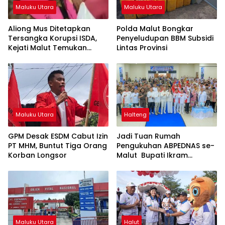
Maluku Utara
Maluku Utara
Aliong Mus Ditetapkan
Polda Malut Bongkar
Tersangka Korupsi ISDA,
Penyeludupan BBM Subsidi
Kejati Malut Temukan
Lintas Provinsi
Kerugian Rp8 M
Maluku Utara
Halteng
GPM Desak ESDM Cabut Izin
Jadi Tuan Rumah
PT MHM, Buntut Tiga Orang
Pengukuhan ABPEDNAS se-
Korban Longsor
Malut Bupati Ikram
Dorong Penguatan Tata
Kelola dan Pengawasan
Desa
Maluku Utara
Halut