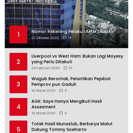
Nomor Rekening Pelaku UMKM Diblokir
1
27 Oktober 2020
14
Liverpool vs West Ham: Bukan Lagi Moyesy
2
yang Perlu Ditakuti
24 Februari 2020
10
Wagub Berontak, Pelantikan Pejabat
3
Pemprov pun Gaduh
16 Maret 2020
4
AGK: Saya Hanya Mengikuti Hasil
4
Assesment
16 Maret 2020
4
Tolak Hasil Munaslub, Berkarya Malut
5
Dukung Tommy Soeharto