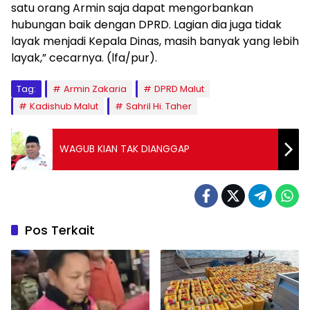
satu orang Armin saja dapat mengorbankan
hubungan baik dengan DPRD. Lagian dia juga tidak
layak menjadi Kepala Dinas, masih banyak yang lebih
layak,” cecarnya. (lfa/pur).
Tag:
Armin Zakaria
DPRD Malut
Kadishub Malut
Sahril Hi. Taher
WAGUB KIAN TAK DIANGGAP
Pos Terkait