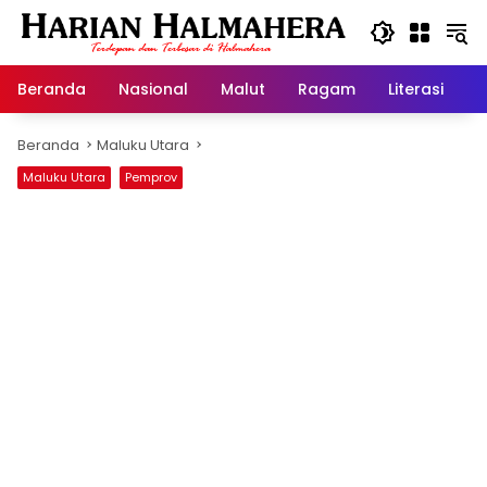
Langsung
ke
konten
Beranda
Nasional
Malut
Ragam
Literasi
H
Beranda
Maluku Utara
Maluku Utara
Pemprov