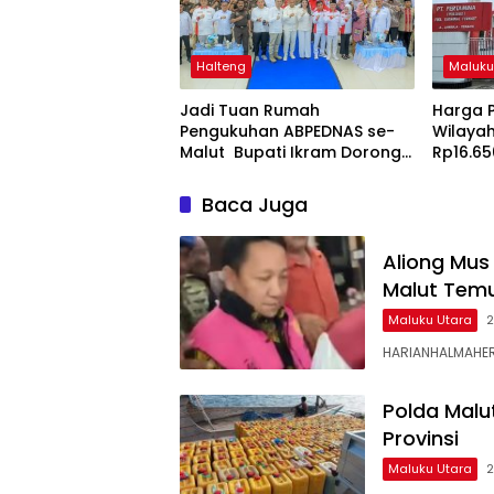
Halteng
Maluku
Jadi Tuan Rumah
Harga P
Pengukuhan ABPEDNAS se-
Wilayah
Malut Bupati Ikram Dorong
Rp16.65
Penguatan Tata Kelola dan
Pengawasan Desa
Baca Juga
Aliong Mus
Malut Temu
Maluku Utara
2
HARIANHALMAHERA
Polda Malu
Provinsi
Maluku Utara
2