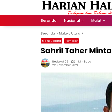
Langsung
ke
konten
Beranda
Nasional
Malut
Beranda
Maluku Utara
Maluku Utara
Pemprov
Sahril Taher Mint
Redaksi 02
1 Min Baca
22 November 2021