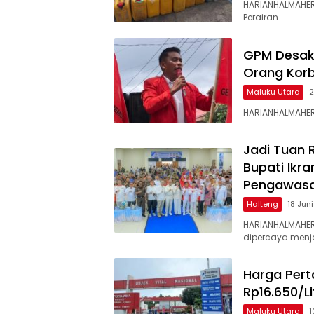
HARIANHALMAHERA
Perairan…
GPM Desak 
Orang Kor
Maluku Utara
2
HARIANHALMAHER
Jadi Tuan
Bupati Ikr
Pengawasa
Halteng
18 Jun
HARIANHALMAHER
dipercaya menj
Harga Pert
Rp16.650/Li
Maluku Utara
1