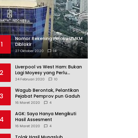
Nomor Rekening Pelaku UMKM
1
Diblokir
27 Oktober 2020
14
Liverpool vs West Ham: Bukan
2
Lagi Moyesy yang Perlu
Ditakuti
24 Februari 2020
10
Wagub Berontak, Pelantikan
3
Pejabat Pemprov pun Gaduh
16 Maret 2020
4
AGK: Saya Hanya Mengikuti
4
Hasil Assesment
16 Maret 2020
4
Tolak Hasil Munaslub,