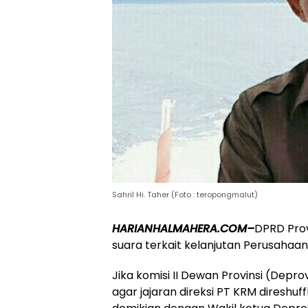
Sahril Hi. Taher (Foto : teropongmalut)
HARIANHALMAHERA.COM–
DPRD Prov
suara terkait kelanjutan Perusahaan
Jika komisi II Dewan Provinsi (Dep
agar jajaran direksi PT KRM direshuf