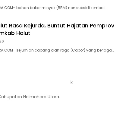
A.COM– bahan bakar minyak (BBM) non subsidi kembali…
lut Rasa Kejurda, Buntut Hajatan Pemprov
emkab Halut
026
A.COM– sejumlah cabang olah raga (Cabor) yang berlaga…
k
 Kabupaten Halmahera Utara.