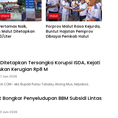
 Utara
Halut
ertamax Naik,
Porprov Malut Rasa Kejurda,
 Malut Ditetapkan
Buntut Hajatan Pemprov
0/Liter
Dibiayai Pemkab Halut
 Ditetapkan Tersangka Korupsi ISDA, Kejati
kan Kerugian Rp8 M
7 Juni 2026
.COM– eks Bupati Pulau Taliabu, Aliong Mus, terpaksa…
t Bongkar Penyeludupan BBM Subsidi Lintas
3 Juni 2026