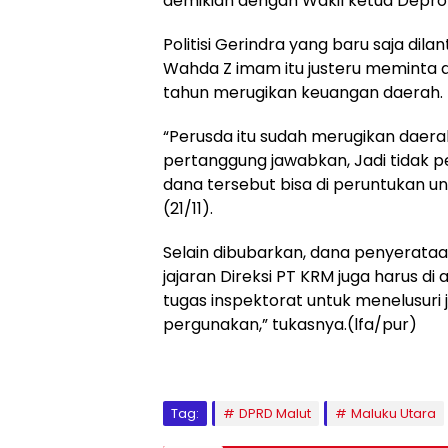
demikian dengan Wakil ketua Deprov
Politisi Gerindra yang baru saja di
Wahda Z imam itu justeru meminta ag
tahun merugikan keuangan daerah.
“Perusda itu sudah merugikan daerah
pertanggung jawabkan, Jadi tidak pe
dana tersebut bisa di peruntukan un
(21/11).
Selain dibubarkan, dana penyerata
jajaran Direksi PT KRM juga harus di 
tugas inspektorat untuk menelusuri 
pergunakan,” tukasnya.(lfa/pur)
Tag:
DPRD Malut
Maluku Utara