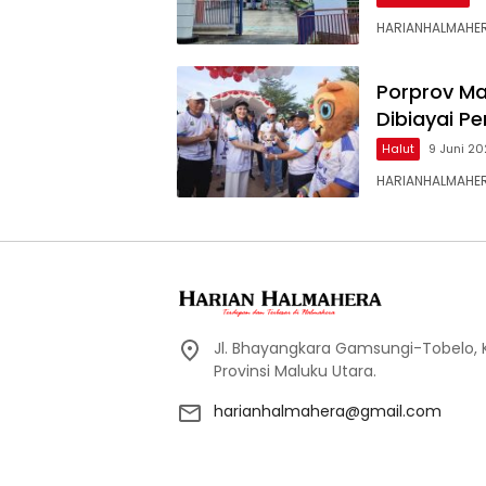
HARIANHALMAHER
Porprov Ma
Dibiayai P
Halut
9 Juni 2
HARIANHALMAHER
Jl. Bhayangkara Gamsungi-Tobelo,
Provinsi Maluku Utara.
harianhalmahera@gmail.com