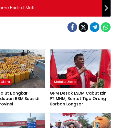
home Hadir di Moti
 Utara
Maluku Utara
Malut Bongkar
GPM Desak ESDM Cabut Izin
udupan BBM Subsidi
PT MHM, Buntut Tiga Orang
rovinsi
Korban Longsor