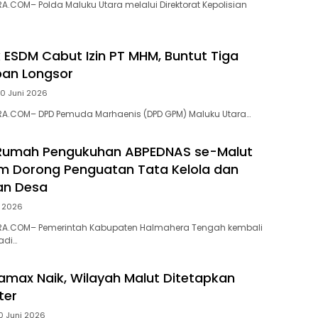
.COM– Polda Maluku Utara melalui Direktorat Kepolisian
ESDM Cabut Izin PT MHM, Buntut Tiga
ban Longsor
0 Juni 2026
A.COM– DPD Pemuda Marhaenis (DPD GPM) Maluku Utara…
 Rumah Pengukuhan ABPEDNAS se-Malut
am Dorong Penguatan Tata Kelola dan
n Desa
i 2026
A.COM– Pemerintah Kabupaten Halmahera Tengah kembali
adi…
amax Naik, Wilayah Malut Ditetapkan
ter
0 Juni 2026