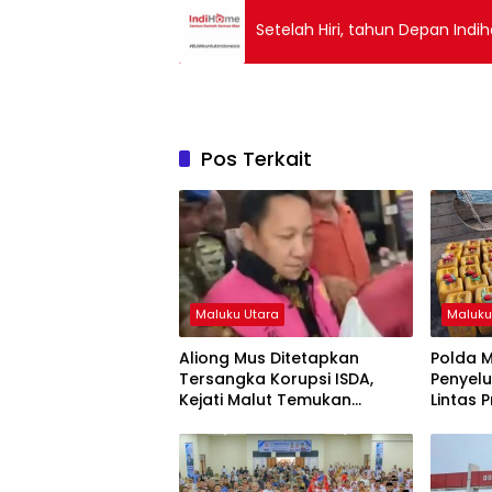
Setelah Hiri, tahun Depan Indi
Pos Terkait
Maluku Utara
Maluku
Aliong Mus Ditetapkan
Polda 
Tersangka Korupsi ISDA,
Penyel
Kejati Malut Temukan
Lintas P
Kerugian Rp8 M