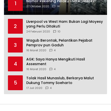
Nomor Rekening Pelaku UMKM Diblokir
1
27 Oktober 2020
14
Liverpool vs West Ham: Bukan Lagi Moyesy
2
yang Perlu Ditakuti
24 Februari 2020
10
Wagub Berontak, Pelantikan Pejabat
3
Pemprov pun Gaduh
16 Maret 2020
4
AGK: Saya Hanya Mengikuti Hasil
4
Assesment
16 Maret 2020
4
Tolak Hasil Munaslub, Berkarya Malut
5
Dukung Tommy Soeharto
17 Juli 2020
4