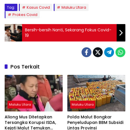
Tag:
Kasus Covid
Maluku Utara
Prokes Covid
Bersih-bersih Nanti, Sekarang Fokus Covid-
19
Pos Terkait
Maluku Utara
Maluku Utara
Aliong Mus Ditetapkan
Polda Malut Bongkar
Tersangka Korupsi ISDA,
Penyeludupan BBM Subsidi
Kejati Malut Temukan
Lintas Provinsi