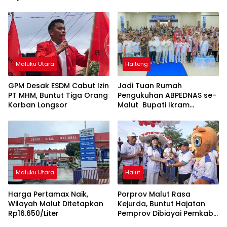
Kerugian Rp8 M
Maluku Utara
Halteng
GPM Desak ESDM Cabut Izin
Jadi Tuan Rumah
PT MHM, Buntut Tiga Orang
Pengukuhan ABPEDNAS se-
Korban Longsor
Malut Bupati Ikram
Dorong Penguatan Tata
Kelola dan Pengawasan
Desa
Maluku Utara
Halut
Harga Pertamax Naik,
Porprov Malut Rasa
Wilayah Malut Ditetapkan
Kejurda, Buntut Hajatan
Rp16.650/Liter
Pemprov Dibiayai Pemkab
Halut