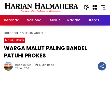
Langsung
ke
konten
Beranda
Nasional
Malut
Ragam
Literasi
H
Beranda
Maluku Utara
Maluku Utara
WARGA MALUT PALING BANDEL
PATUHI PROKES
Redaksi 02
5 Min Baca
12 Juli 2021