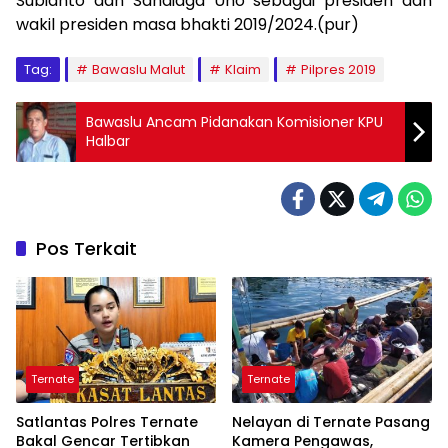
Subianto dan Sandiaga Uno sebagai presiden dan
wakil presiden masa bhakti 2019/2024.(pur)
Tag:
Bawaslu Malut
Klaim
Pilpres 2019
Bawaslu Ancam Pidanakan Komisioner KPU
Halbar
Pos Terkait
Ternate
Ternate
Satlantas Polres Ternate
Nelayan di Ternate Pasang
Bakal Gencar Tertibkan
Kamera Pengawas,