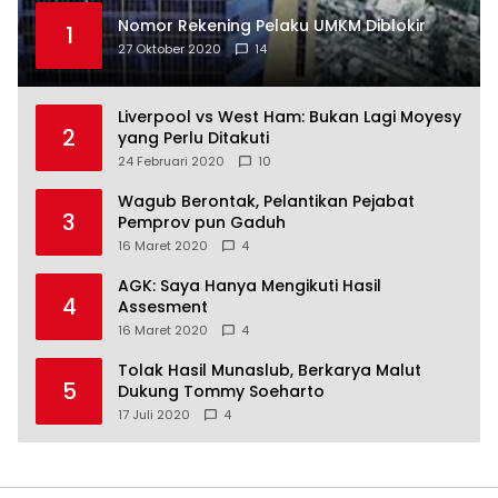
Nomor Rekening Pelaku UMKM Diblokir
1
27 Oktober 2020
14
Liverpool vs West Ham: Bukan Lagi Moyesy
2
yang Perlu Ditakuti
24 Februari 2020
10
Wagub Berontak, Pelantikan Pejabat
3
Pemprov pun Gaduh
16 Maret 2020
4
AGK: Saya Hanya Mengikuti Hasil
4
Assesment
16 Maret 2020
4
Tolak Hasil Munaslub, Berkarya Malut
5
Dukung Tommy Soeharto
17 Juli 2020
4