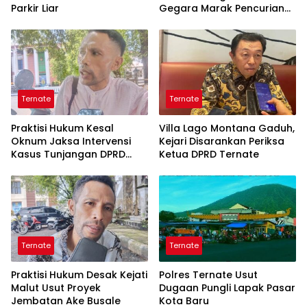
Parkir Liar
Gegara Marak Pencurian
Alat Tangkap
Ternate
Ternate
Praktisi Hukum Kesal
Villa Lago Montana Gaduh,
Oknum Jaksa Intervensi
Kejari Disarankan Periksa
Kasus Tunjangan DPRD
Ketua DPRD Ternate
Ternate
Ternate
Ternate
Praktisi Hukum Desak Kejati
Polres Ternate Usut
Malut Usut Proyek
Dugaan Pungli Lapak Pasar
Jembatan Ake Busale
Kota Baru