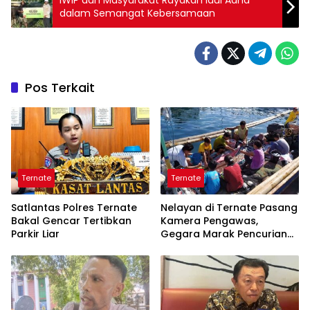
dalam Semangat Kebersamaan
Pos Terkait
Ternate
Ternate
Satlantas Polres Ternate
Nelayan di Ternate Pasang
Bakal Gencar Tertibkan
Kamera Pengawas,
Parkir Liar
Gegara Marak Pencurian
Alat Tangkap