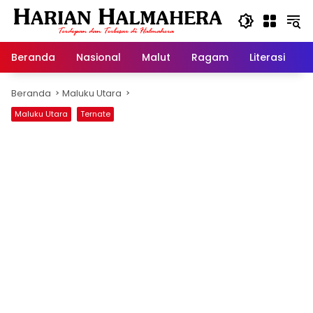
Langsung
ke
konten
Beranda
Nasional
Malut
Ragam
Literasi
H
Beranda
Maluku Utara
Maluku Utara
Ternate