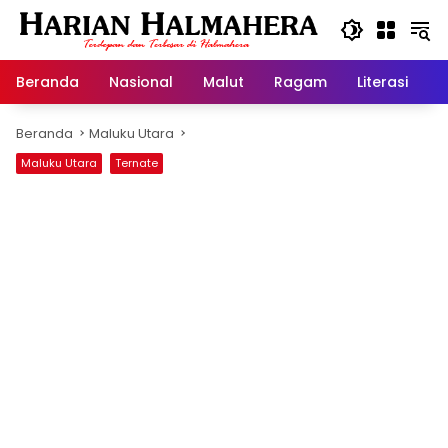
Langsung
ke
konten
Beranda
Nasional
Malut
Ragam
Literasi
H
Beranda
Maluku Utara
Maluku Utara
Ternate