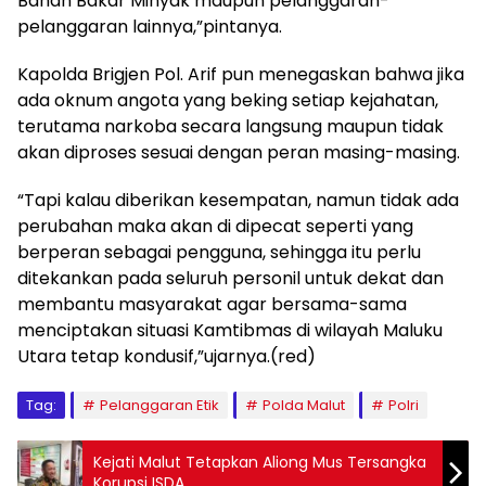
Bahan Bakar Minyak maupun pelanggaran-
pelanggaran lainnya,”pintanya.
Kapolda Brigjen Pol. Arif pun menegaskan bahwa jika
ada oknum angota yang beking setiap kejahatan,
terutama narkoba secara langsung maupun tidak
akan diproses sesuai dengan peran masing-masing.
“Tapi kalau diberikan kesempatan, namun tidak ada
perubahan maka akan di dipecat seperti yang
berperan sebagai pengguna, sehingga itu perlu
ditekankan pada seluruh personil untuk dekat dan
membantu masyarakat agar bersama-sama
menciptakan situasi Kamtibmas di wilayah Maluku
Utara tetap kondusif,”ujarnya.(red)
Tag:
Pelanggaran Etik
Polda Malut
Polri
Kejati Malut Tetapkan Aliong Mus Tersangka
Korupsi ISDA