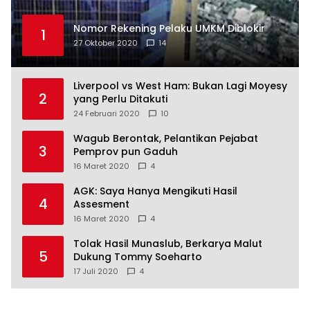
Nomor Rekening Pelaku UMKM Diblokir
1
27 Oktober 2020
14
Liverpool vs West Ham: Bukan Lagi Moyesy
2
yang Perlu Ditakuti
24 Februari 2020
10
Wagub Berontak, Pelantikan Pejabat
3
Pemprov pun Gaduh
16 Maret 2020
4
AGK: Saya Hanya Mengikuti Hasil
4
Assesment
16 Maret 2020
4
Tolak Hasil Munaslub, Berkarya Malut
5
Dukung Tommy Soeharto
17 Juli 2020
4