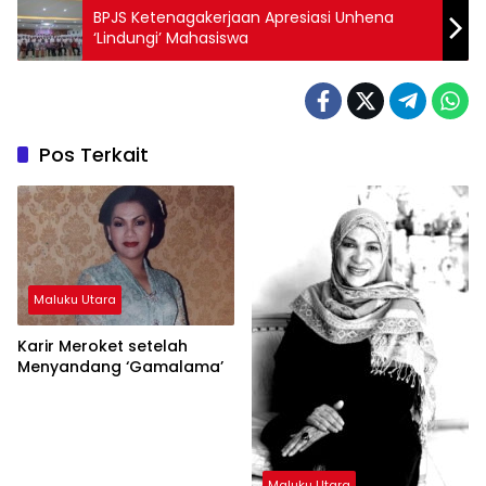
BPJS Ketenagakerjaan Apresiasi Unhena
‘Lindungi’ Mahasiswa
Pos Terkait
Maluku Utara
Karir Meroket setelah
Menyandang ‘Gamalama’
Maluku Utara