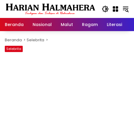
Langsung
ke
konten
Beranda
Nasional
Malut
Ragam
Literasi
H
Beranda
Selebrita
Selebrita