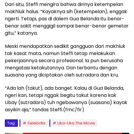
Dari situ, Steffi mengira bahwa dirinya ketempelan
makhluk halus. “Kayaknya sih (ketempelan), enggak
ngerti. Tetapi, pas di dalem Gua Belanda itu benar-
benar sakit menggigil sampai benar-benar gemetar
gitu,” katanya.
Meski mendapatkan sedikit gangguan dari makhluk
tak kasat mata, namun Steffi tetap melakukan
pekerjaannya secara profesional. Ia pun berusaha
mengatasi ketakutannya. Dan terbantu dengan
suasana yang diciptakan oleh sutradara dan kru.
“Ada lah (takut), ada banget. Kalau di Gua Belanda,
ngeri kan, tetapi nggak begitu takut karena kak
Ubay (sutradara) tuh ngebawanya (suasana) kayak
asyikin aja,” tandas Steffi.(fmc/fir)
Tag:
Selebritis
Uka-Uka The Movie