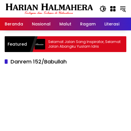
Langsung
ke
konten
Beranda
Nasional
Malut
Ragam
Literasi
H
risan
Selamat Jalan Sang Inspirator, Selamat
Kipr
Featured
Jalan Abangku Yuslam Idris
Mena
Danrem 152/Babullah