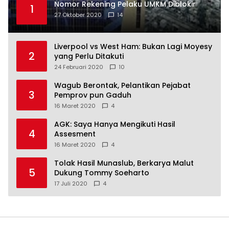
Nomor Rekening Pelaku UMKM Diblokir
1
27 Oktober 2020
14
Liverpool vs West Ham: Bukan Lagi Moyesy
2
yang Perlu Ditakuti
24 Februari 2020
10
Wagub Berontak, Pelantikan Pejabat
3
Pemprov pun Gaduh
16 Maret 2020
4
AGK: Saya Hanya Mengikuti Hasil
4
Assesment
16 Maret 2020
4
Tolak Hasil Munaslub, Berkarya Malut
5
Dukung Tommy Soeharto
17 Juli 2020
4