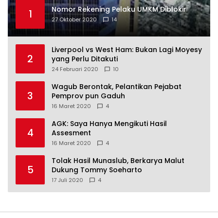
Nomor Rekening Pelaku UMKM Diblokir
1
27 Oktober 2020
14
Liverpool vs West Ham: Bukan Lagi Moyesy
2
yang Perlu Ditakuti
24 Februari 2020
10
Wagub Berontak, Pelantikan Pejabat
3
Pemprov pun Gaduh
16 Maret 2020
4
AGK: Saya Hanya Mengikuti Hasil
4
Assesment
16 Maret 2020
4
Tolak Hasil Munaslub, Berkarya Malut
5
Dukung Tommy Soeharto
17 Juli 2020
4