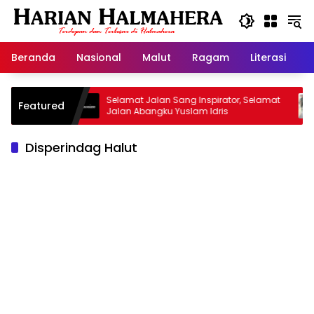
Langsung
ke
konten
Beranda
Nasional
Malut
Ragam
Literasi
H
isan
Selamat Jalan Sang Inspirator, Selamat
Kipr
Featured
Jalan Abangku Yuslam Idris
Menan
Disperindag Halut