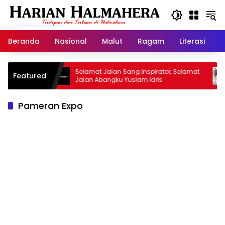
Langsung
ke
konten
Beranda
Nasional
Malut
Ragam
Literasi
H
risan
Selamat Jalan Sang Inspirator, Selamat
Kipr
Featured
Jalan Abangku Yuslam Idris
Mena
Pameran Expo