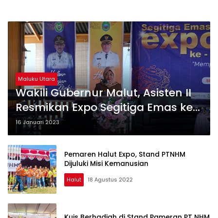
Maluku Utara
Wakili Gubernur Malut, Asisten II
Resmikan Expo Segitiga Emas ke-
2
16 Januari 2023
Pemaren Halut Expo, Stand PTNHM
Dijuluki Misi Kemanusian
Halut
18 Agustus 2022
Kuis Berhadiah di Stand Pameran PT NHM