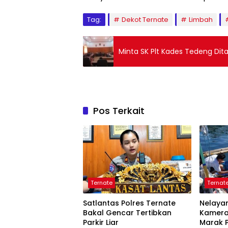
Tag:
Dekot Ternate
Limbah
Minta SK Plt Kades Tedeng Dita
Pos Terkait
Ternate
Ternat
Satlantas Polres Ternate
Nelayan
Bakal Gencar Tertibkan
Kamera
Parkir Liar
Marak P