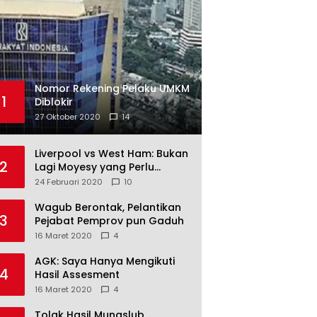
Nomor Rekening Pelaku UMKM
1
Diblokir
27 Oktober 2020
14
Liverpool vs West Ham: Bukan
2
Lagi Moyesy yang Perlu
Ditakuti
24 Februari 2020
10
Wagub Berontak, Pelantikan
3
Pejabat Pemprov pun Gaduh
16 Maret 2020
4
AGK: Saya Hanya Mengikuti
4
Hasil Assesment
16 Maret 2020
4
Tolak Hasil Munaslub,