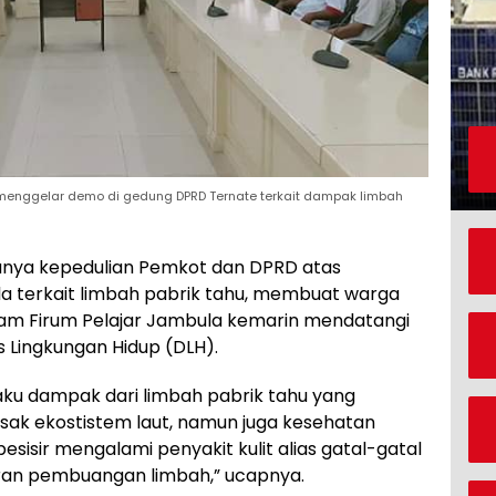
enggelar demo di gedung DPRD Ternate terkait dampak limbah
anya kepedulian Pemkot dan DPRD atas
 terkait limbah pabrik tahu, membuat warga
am Firum Pelajar Jambula kemarin mendatangi
s Lingkungan Hidup (DLH).
aku dampak dari limbah pabrik tahu yang
usak ekostistem laut, namun juga kesehatan
sisir mengalami penyakit kulit alias gatal-gatal
taran pembuangan limbah,” ucapnya.