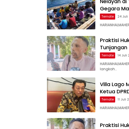
Nelayan di
Gegara Mar
Ternate
24 Jul
HARIANHALMAHER
Praktisi H
Tunjangan
Ternate
14 Juli
HARIANHALMAHER
langkah…
Villa Lago
Ketua DPR
Ternate
11 Juli
HARIANHALMAHER
Praktisi H