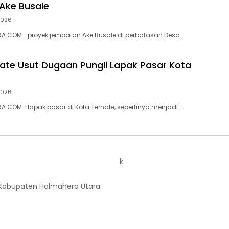
Ake Busale
 2026
A.COM– proyek jembatan Ake Busale di perbatasan Desa…
nate Usut Dugaan Pungli Lapak Pasar Kota
 2026
.COM– lapak pasar di Kota Ternate, sepertinya menjadi…
k
 Kabupaten Halmahera Utara.