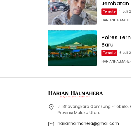
Jembatan 
Ternate
11 Juli
HARIANHALMAHER
Polres Ter
Baru
Ternate
6 Juli
HARIANHALMAHERA
Jl. Bhayangkara Gamsungi-Tobelo,
Provinsi Maluku Utara.
harianhalmahera@gmail.com