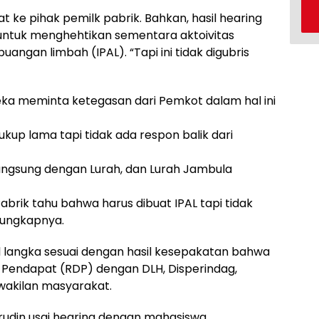
t ke pihak pemilk pabrik. Bahkan, hasil hearing
 untuk menghehtikan sementara aktoivitas
angan limbah (IPAL). “Tapi ini tidak digubris
eka meminta ketegasan dari Pemkot dalam hal ini
kup lama tapi tidak ada respon balik dari
langsung dengan Lurah, dan Lurah Jambula
Pabrik tahu bahwa harus dibuat IPAL tapi tidak
,”ungkapnya.
 langka sesuai dengan hasil kesepakatan bahwa
Pendapat (RDP) dengan DLH, Disperindag,
rwakilan masyarakat.
hrudin usai hearing dengan mahasiswa