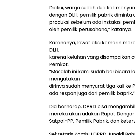
Diakui, warga sudah dua kali menyura
dengan DLH, pemilik pabrik diminta
produksi sebelum ada instalasi pembu
oleh pemilik perusahana,” katanya.
Karenanya, lewat aksi kemarin mer
DLH.
karena keluhan yang disampaikan cu
Pemkot.
“Masalah ini kami sudah berbicara 
mengatakan
dirinya sudah menyurat tiga kali ke 
ada respon juga dari pemilik baprik
Dia berharap, DPRD bisa mengambil
mereka akan adakan Rapat Dengar 
Satpol-PP, Pemilik Pabrik, dan kete
Sekretaris Komisi I DPRD Junaidi Ba