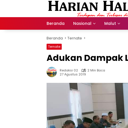
Langsung
ke
konten
Beranda
Nasional
Malut
Beranda
Ternate
Ternate
Adukan Dampak L
Redaksi 02
2 Min Baca
27 Agustus 2019