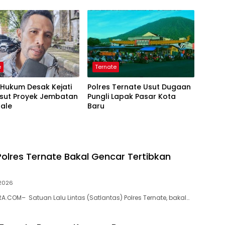
ap
e
Ternate
i Hukum Desak Kejati
Polres Ternate Usut Dugaan
Usut Proyek Jembatan
Pungli Lapak Pasar Kota
sale
Baru
Polres Ternate Bakal Gencar Tertibkan
 2026
.COM– Satuan Lalu Lintas (Satlantas) Polres Ternate, bakal…