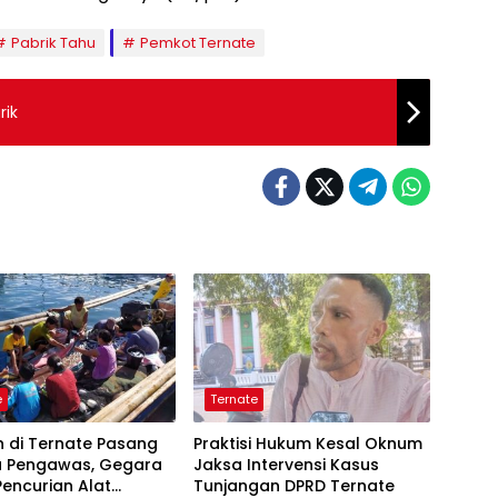
Pabrik Tahu
Pemkot Ternate
rik
e
Ternate
 di Ternate Pasang
Praktisi Hukum Kesal Oknum
 Pengawas, Gegara
Jaksa Intervensi Kasus
encurian Alat
Tunjangan DPRD Ternate