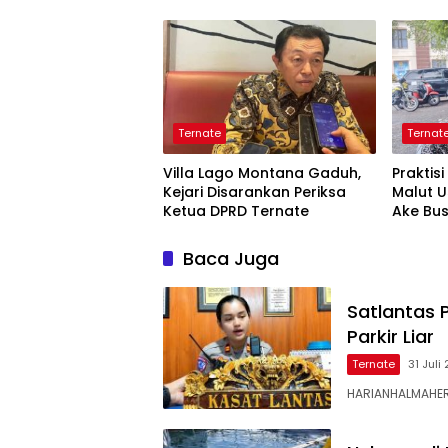
Tangk
Ternate
Ternat
Villa Lago Montana Gaduh,
Praktis
Kejari Disarankan Periksa
Malut 
Ketua DPRD Ternate
Ake Bu
Baca Juga
Satlantas 
Parkir Liar
Ternate
31 Juli
HARIANHALMAHERA