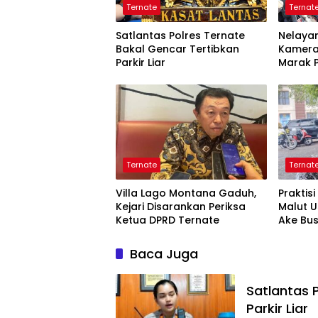
Ternate
Ternat
Satlantas Polres Ternate
Nelayan
Bakal Gencar Tertibkan
Kamera
Parkir Liar
Marak P
Tangk
Ternate
Ternat
Villa Lago Montana Gaduh,
Praktis
Kejari Disarankan Periksa
Malut 
Ketua DPRD Ternate
Ake Bu
Baca Juga
Satlantas 
Parkir Liar