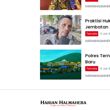
HARIANHALMAHER
Praktisi H
Jembatan 
Ternate
11 Juli
HARIANHALMAHER
Polres Ter
Baru
Ternate
6 Juli
HARIANHALMAHERA