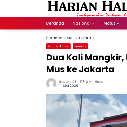
Langsung
ke
konten
Beranda
Nasional
Malut
Beranda
Maluku Utara
Maluku Utara
Ternate
Dua Kali Mangkir, 
Mus ke Jakarta
Redaksi03
2 Min Baca
14 Mei 2026