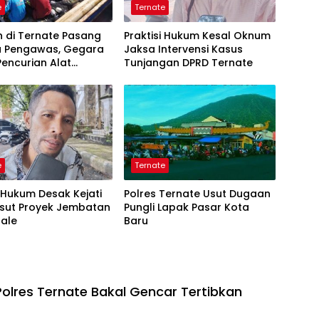
e
Ternate
 di Ternate Pasang
Praktisi Hukum Kesal Oknum
 Pengawas, Gegara
Jaksa Intervensi Kasus
encurian Alat
Tunjangan DPRD Ternate
ap
e
Ternate
i Hukum Desak Kejati
Polres Ternate Usut Dugaan
Usut Proyek Jembatan
Pungli Lapak Pasar Kota
sale
Baru
Polres Ternate Bakal Gencar Tertibkan