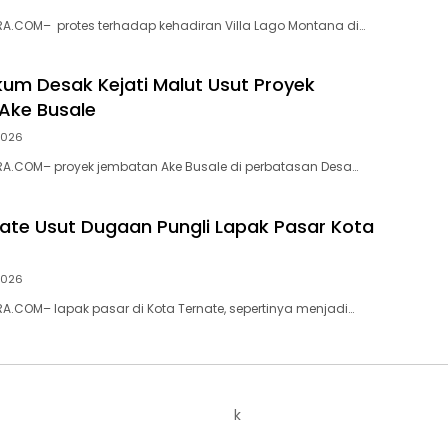
A.COM– protes terhadap kehadiran Villa Lago Montana di…
ukum Desak Kejati Malut Usut Proyek
Ake Busale
 2026
A.COM– proyek jembatan Ake Busale di perbatasan Desa…
nate Usut Dugaan Pungli Lapak Pasar Kota
 2026
.COM– lapak pasar di Kota Ternate, sepertinya menjadi…
k