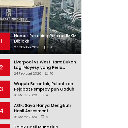
Nomor Rekening Pelaku UMKM
1
Diblokir
27 Oktober 2020
14
Liverpool vs West Ham: Bukan
2
Lagi Moyesy yang Perlu
Ditakuti
24 Februari 2020
10
Wagub Berontak, Pelantikan
3
Pejabat Pemprov pun Gaduh
16 Maret 2020
4
AGK: Saya Hanya Mengikuti
4
Hasil Assesment
16 Maret 2020
4
Tolak Hasil Munaslub,