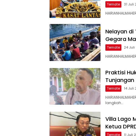
Ternate
31 Juli
HARIANHALMAHERA
Nelayan di
Gegara Mar
Ternate
24 Jul
HARIANHALMAHER
Praktisi H
Tunjangan
Ternate
14 Juli
HARIANHALMAHER
langkah…
Villa Lago
Ketua DPR
Ternate
11 Juli