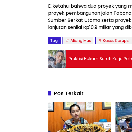
Diketahui bahwa dua proyek yang m
proyek pembangunan jalan Tabona–Pe
Sumber Berkat Utama serta proyek 
lanjutan senilai Rp10,9 miliar yang d
Tag:
Aliong Mus
Kasus Korupsi
Praktisi Hukum Soroti Kerja Pol
Pos Terkait