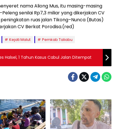
enyeret nama Aliong Mus, itu masing-masing
leng senilai Rp7,3 miliar yang dikerjakan CV
peningkatan ruas jalan Tikong–Nunca (Butas)
ikerjakan CV Berkat Porodisa.(red)
Kejati Malut
Pemkab Taliabu
res Halsel, 1 Tahun Kasus Cabul Jalan Ditempat