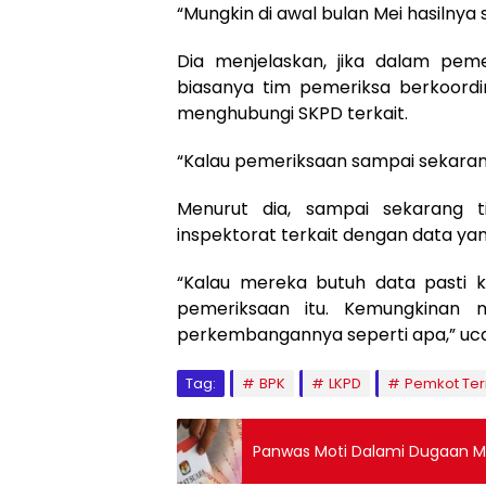
“Mungkin di awal bulan Mei hasilnya
Dia menjelaskan, jika dalam peme
biasanya tim pemeriksa berkoordi
menghubungi SKPD terkait.
“Kalau pemeriksaan sampai sekarang
Menurut dia, sampai sekarang 
inspektorat terkait dengan data yan
“Kalau mereka butuh data pasti k
pemeriksaan itu. Kemungkinan 
perkembangannya seperti apa,” uca
Tag:
BPK
LKPD
Pemkot Ter
Panwas Moti Dalami Dugaan Mo