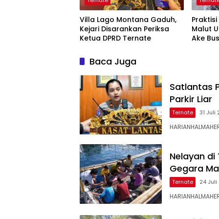
Ternate
Ternat
Villa Lago Montana Gaduh,
Praktis
Kejari Disarankan Periksa
Malut 
Ketua DPRD Ternate
Ake Bu
Baca Juga
Satlantas 
Parkir Liar
Ternate
31 Juli
HARIANHALMAHERA
Nelayan di
Gegara Mar
Ternate
24 Jul
HARIANHALMAHER