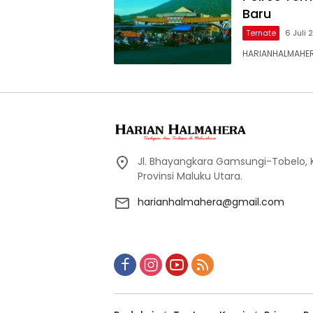
Baru
Ternate
6 Juli
HARIANHALMAHERA
Jl. Bhayangkara Gamsungi-Tobelo,
Provinsi Maluku Utara.
harianhalmahera@gmail.com