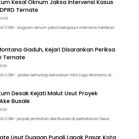
ukum Kesal Oknum Jaksa Intervensi Kasus
 DPRD Ternate
 2026
A.COM– dugaan oknum jaksa berupaya intervensi hentikan
 Montana Gaduh, Kejari Disarankan Periksa
D Ternate
 2026
A.COM– protes terhadap kehadiran Villa Lago Montana di…
ukum Desak Kejati Malut Usut Proyek
Ake Busale
 2026
A.COM– proyek jembatan Ake Busale di perbatasan Desa…
nate Usut Dugaan Pungli Lapak Pasar Kota