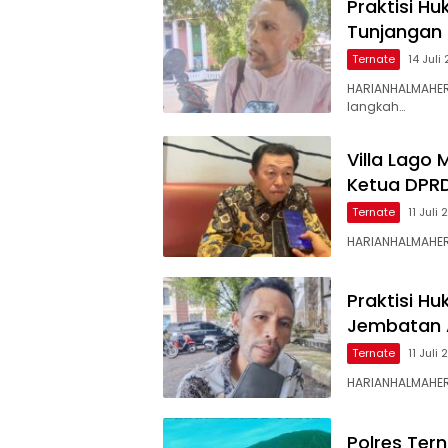
Praktisi H
Tunjangan
Ternate
14 Juli
HARIANHALMAHER
langkah…
Villa Lago
Ketua DPR
Ternate
11 Juli
HARIANHALMAHER
Praktisi H
Jembatan 
Ternate
11 Juli
HARIANHALMAHER
Polres Ter