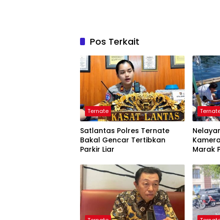
Pos Terkait
Ternate
Ternat
Satlantas Polres Ternate
Nelayan
Bakal Gencar Tertibkan
Kamera
Parkir Liar
Marak P
Tangk