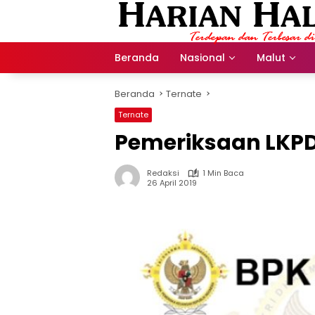
Langsung
ke
konten
Beranda
Nasional
Malut
Beranda
Ternate
Ternate
Pemeriksaan LKPD 
Redaksi
1 Min Baca
26 April 2019