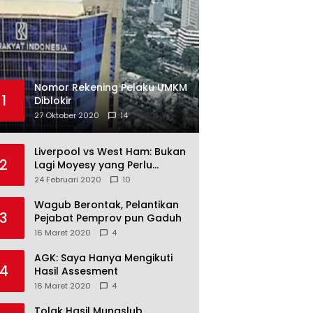
Nomor Rekening Pelaku UMKM
1
Diblokir
27 Oktober 2020
14
Liverpool vs West Ham: Bukan
2
Lagi Moyesy yang Perlu
Ditakuti
24 Februari 2020
10
Wagub Berontak, Pelantikan
3
Pejabat Pemprov pun Gaduh
16 Maret 2020
4
AGK: Saya Hanya Mengikuti
4
Hasil Assesment
16 Maret 2020
4
Tolak Hasil Munaslub,