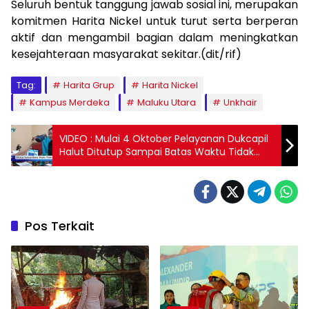
Seluruh bentuk tanggung jawab sosial ini, merupakan
komitmen Harita Nickel untuk turut serta berperan
aktif dan mengambil bagian dalam meningkatkan
kesejahteraan masyarakat sekitar.(dit/rif)
Tag:
Harita Grup
Harita Nickel
Kampus Merdeka
Maluku Utara
Unkhair
VIDEO : Mulai 4 Oktober Pelayanan Dukcapil
Halut Ditutup Sampai Batas Waktu Tidak
Ditentukan, Ada Apa?
Pos Terkait