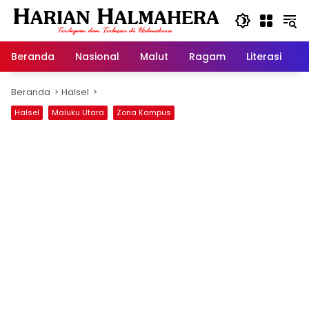
Langsung
ke
konten
Beranda
Nasional
Malut
Ragam
Literasi
H
Beranda
Halsel
Halsel
Maluku Utara
Zona Kampus