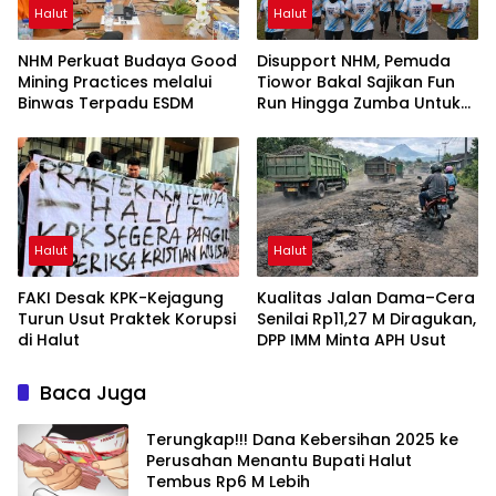
Halut
Halut
NHM Perkuat Budaya Good
Disupport NHM, Pemuda
Mining Practices melalui
Tiowor Bakal Sajikan Fun
Binwas Terpadu ESDM
Run Hingga Zumba Untuk
Meriahkan HUT RI ke-81
Halut
Halut
FAKI Desak KPK-Kejagung
Kualitas Jalan Dama–Cera
Turun Usut Praktek Korupsi
Senilai Rp11,27 M Diragukan,
di Halut
DPP IMM Minta APH Usut
Baca Juga
Terungkap!!! Dana Kebersihan 2025 ke
Perusahan Menantu Bupati Halut
Tembus Rp6 M Lebih