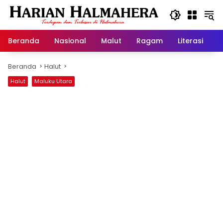
Langsung
ke
konten
Beranda
Nasional
Malut
Ragam
Literasi
H
Beranda
Halut
Halut
Maluku Utara