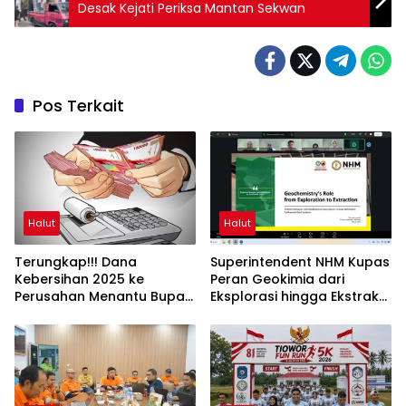
Desak Kejati Periksa Mantan Sekwan
Pos Terkait
Halut
Halut
Terungkap!!! Dana
Superintendent NHM Kupas
Kebersihan 2025 ke
Peran Geokimia dari
Perusahan Menantu Bupati
Eksplorasi hingga Ekstraksi
Halut Tembus Rp6 M Lebih
dalam Webinar MGEI-SC
UNG