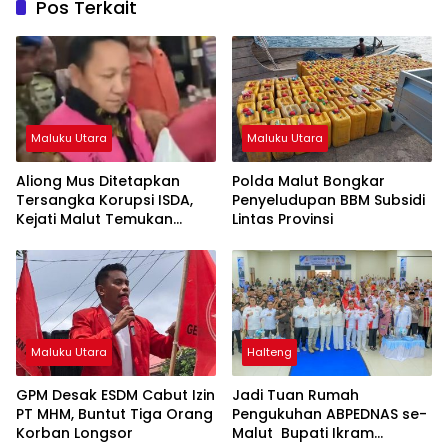
Pos Terkait
Maluku Utara
Maluku Utara
Aliong Mus Ditetapkan
Polda Malut Bongkar
Tersangka Korupsi ISDA,
Penyeludupan BBM Subsidi
Kejati Malut Temukan
Lintas Provinsi
Kerugian Rp8 M
Maluku Utara
Halteng
GPM Desak ESDM Cabut Izin
Jadi Tuan Rumah
PT MHM, Buntut Tiga Orang
Pengukuhan ABPEDNAS se-
Korban Longsor
Malut Bupati Ikram