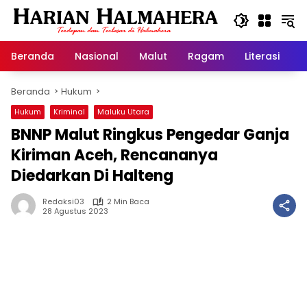
Langsung
ke
konten
Beranda
Nasional
Malut
Ragam
Literasi
H
Beranda
Hukum
Hukum
Kriminal
Maluku Utara
BNNP Malut Ringkus Pengedar Ganja
Kiriman Aceh, Rencananya
Diedarkan Di Halteng
Redaksi03
2 Min Baca
28 Agustus 2023