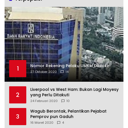
Nomor Rekening Pelaku UMKM Diblokir
1
27 Oktober 2020
14
Liverpool vs West Ham: Bukan Lagi Moyesy
2
yang Perlu Ditakuti
24 Februari 2020
10
Wagub Berontak, Pelantikan Pejabat
3
Pemprov pun Gaduh
16 Maret 2020
4