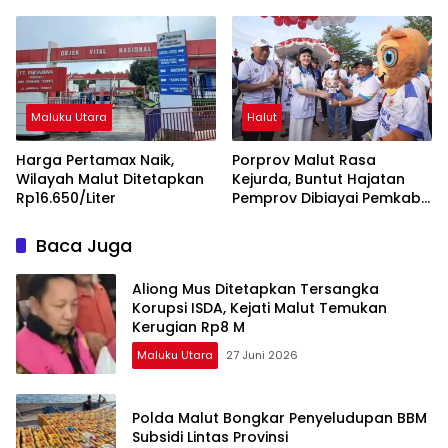
Dorong Penguatan Tata
Kelola dan Pengawasan
Desa
Maluku Utara
Halut
Harga Pertamax Naik,
Porprov Malut Rasa
Wilayah Malut Ditetapkan
Kejurda, Buntut Hajatan
Rp16.650/Liter
Pemprov Dibiayai Pemkab
Halut
Baca Juga
Aliong Mus Ditetapkan Tersangka
Korupsi ISDA, Kejati Malut Temukan
Kerugian Rp8 M
Maluku Utara
27 Juni 2026
Polda Malut Bongkar Penyeludupan BBM
Subsidi Lintas Provinsi