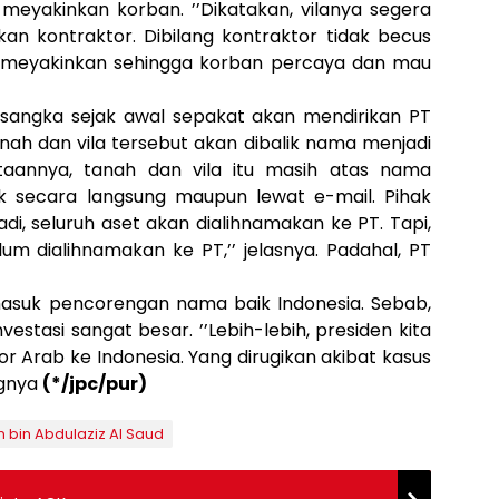
 meyakinkan korban. ’’Dikatakan, vilanya segera
n kontraktor. Dibilang kontraktor tidak becus
t meyakinkan sehingga korban percaya dan mau
sangka sejak awal sepakat akan mendirikan PT
anah dan vila tersebut akan dibalik nama menjadi
taannya, tanah dan vila itu masih atas nama
ik secara langsung maupun lewat e-mail. Pihak
di, seluruh aset akan dialihnamakan ke PT. Tapi,
lum dialihnamakan ke PT,’’ jelasnya. Padahal, PT
masuk pencorengan nama baik Indonesia. Sebab,
estasi sangat besar. ’’Lebih-lebih, presiden kita
 Arab ke Indonesia. Yang dirugikan akibat kasus
ngnya
(*/jpc/pur)
 bin Abdulaziz Al Saud