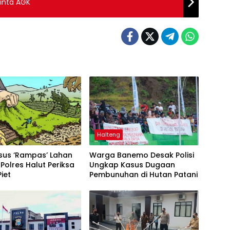
minta AGK
Halteng
asus ‘Rampas’ Lahan
Warga Banemo Desak Polisi
Polres Halut Periksa
Ungkap Kasus Dugaan
Piet
Pembunuhan di Hutan Patani