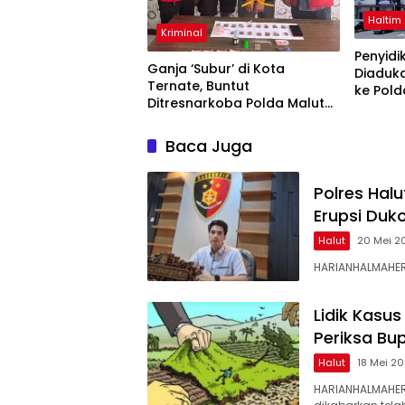
Haltim
Kriminal
Penyidi
Ganja ‘Subur’ di Kota
Diaduk
Ternate, Buntut
ke Pold
Ditresnarkoba Polda Malut
Tangkap Lagi Pengedarnya
Baca Juga
Polres Hal
Erupsi Duk
Halut
20 Mei 2
HARIANHALMAHER
Lidik Kasu
Periksa Bup
Halut
18 Mei 2
HARIANHALMAHERA