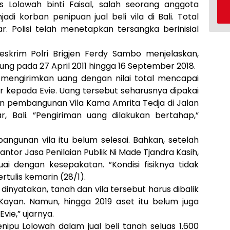
Lolowah binti Faisal, salah seorang anggota
di korban penipuan jual beli vila di Bali. Total
r. Polisi telah menetapkan tersangka berinisial
skrim Polri Brigjen Ferdy Sambo menjelaskan,
ng pada 27 April 2011 hingga 16 September 2018.
 mengirimkan uang dengan nilai total mencapai
iar kepada Evie. Uang tersebut seharusnya dipakai
an pembangunan Vila Kama Amrita Tedja di Jalan
, Bali. ”Pengiriman uang dilakukan bertahap,”
ngunan vila itu belum selesai. Bahkan, setelah
ntor Jasa Penilaian Publik Ni Made Tjandra Kasih,
uai dengan kesepakatan. ”Kondisi fisiknya tidak
rtulis kemarin (28/1).
 dinyatakan, tanah dan vila tersebut harus dibalik
ayan. Namun, hingga 2019 aset itu belum juga
vie,” ujarnya.
enipu Lolowah dalam jual beli tanah seluas 1.600