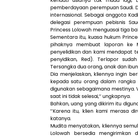
Kendati usianya tak muda lagi, 
pemberdayaan perempuan Saudi. Dia
internasional. Sebagai anggota Kad
delegasi perempuan pebisnis Sa
Princess Lolowah menguasai tiga baha
Sementara itu, kuasa hukum Princ
pihaknya membuat laporan ke Ma
penyelidikan dan kami mendapat t
penyidikan, Red). Terlapor suda
Tersangka dua orang, anak dan ibuny
Dia menjelaskan, kliennya ingin beri
kepada satu orang dalam rangka 
digunakan sebagaimana mestinya. 
saat ini tidak selesai,’’ ungkapnya.
Bahkan, uang yang dikirim itu digu
’’Karena itu, klien kami merasa d
katanya.
Mudita menyatakan, kliennya semul
Lolowah bersedia mengirimkan dui