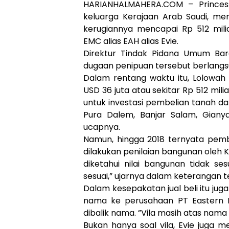
HARIANHALMAHERA.COM – Princess 
keluarga Kerajaan Arab Saudi, menja
kerugiannya mencapai Rp 512 milia
EMC alias EAH alias Evie.
Direktur Tindak Pidana Umum Bare
dugaan penipuan tersebut berlangsu
Dalam rentang waktu itu, Lolowah
USD 36 juta atau sekitar Rp 512 mil
untuk investasi pembelian tanah d
Pura Dalem, Banjar Salam, Gianyar
ucapnya.
Namun, hingga 2018 ternyata pemba
dilakukan penilaian bangunan oleh Ka
diketahui nilai bangunan tidak ses
sesuai,” ujarnya dalam keterangan te
Dalam kesepakatan jual beli itu juga
nama ke perusahaan PT Eastern K
dibalik nama. ”Vila masih atas nama E
Bukan hanya soal vila, Evie juga m