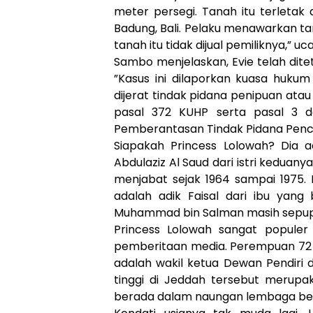
meter persegi. Tanah itu terletak 
Badung, Bali. Pelaku menawarkan tan
tanah itu tidak dijual pemiliknya,” uca
Sambo menjelaskan, Evie telah dit
”Kasus ini dilaporkan kuasa hukum
dijerat tindak pidana penipuan at
pasal 372 KUHP serta pasal 3 
Pemberantasan Tindak Pidana Pencuc
Siapakah Princess Lolowah? Dia a
Abdulaziz Al Saud dari istri keduany
menjabat sejak 1964 sampai 1975. R
adalah adik Faisal dari ibu yang
Muhammad bin Salman masih sepup
Princess Lolowah sangat populer
pemberitaan media. Perempuan 72 t
adalah wakil ketua Dewan Pendiri 
tinggi di Jeddah tersebut merup
berada dalam naungan lembaga bern