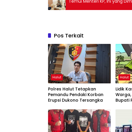
Temui Menteri KP, Ini yang Di
Pos Terkait
Halut
Halut
Polres Halut Tetapkan
Lidik K
Pemandu Pendaki Korban
Warga, 
Erupsi Dukono Tersangka
Bupati 