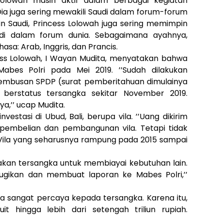
Lolowah masih aktif dalam berbagai kegiatan
 juga sering mewakili Saudi dalam forum-forum
in Saudi, Princess Lolowah juga sering memimpin
udi dalam forum dunia. Sebagaimana ayahnya,
sa: Arab, Inggris, dan Prancis.
ess Lolowah, I Wayan Mudita, menyatakan bahwa
bes Polri pada Mei 2019. ’’Sudah dilakukan
embusan SPDP (surat pemberitahuan dimulainya
h berstatus tersangka sekitar November 2019.
a,’’ ucap Mudita.
nvestasi di Ubud, Bali, berupa vila. ’’Uang dikirim
pembelian dan pembangunan vila. Tetapi tidak
Vila yang seharusnya rampung pada 2015 sampai
nakan tersangka untuk membiayai kebutuhan lain.
irugikan dan membuat laporan ke Mabes Polri,’’
a sangat percaya kepada tersangka. Karena itu,
t hingga lebih dari setengah triliun rupiah.