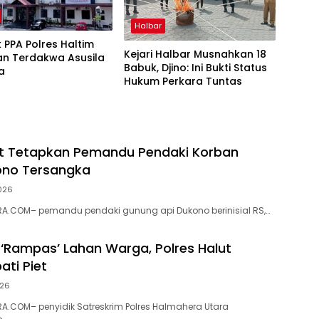
Halbar
k PPA Polres Haltim
Kejari Halbar Musnahkan 18
an Terdakwa Asusila
Babuk, Djino: Ini Bukti Status
a
Hukum Perkara Tuntas
ut Tetapkan Pemandu Pendaki Korban
ono Tersangka
026
A.COM– pemandu pendaki gunung api Dukono berinisial RS,…
s ‘Rampas’ Lahan Warga, Polres Halut
ati Piet
026
.COM– penyidik Satreskrim Polres Halmahera Utara