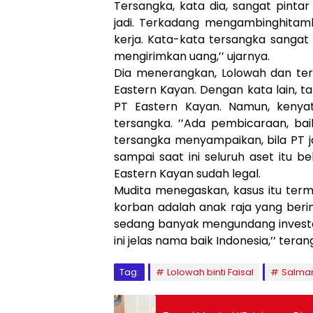
Tersangka, kata dia, sangat pintar
jadi. Terkadang mengambinghitamka
kerja. Kata-kata tersangka sanga
mengirimkan uang,’’ ujarnya.
Dia menerangkan, Lolowah dan ter
Eastern Kayan. Dengan kata lain, t
PT Eastern Kayan. Namun, kenya
tersangka. ’’Ada pembicaraan, ba
tersangka menyampaikan, bila PT ja
sampai saat ini seluruh aset itu be
Eastern Kayan sudah legal.
Mudita menegaskan, kasus itu ter
korban adalah anak raja yang berinv
sedang banyak mengundang investor
ini jelas nama baik Indonesia,’’ tera
Tag:
Lolowah binti Faisal
Salman