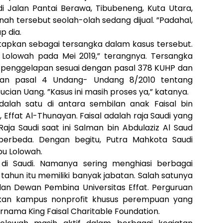
di Jalan Pantai Berawa, Tibubeneng, Kuta Utara,
ah tersebut seolah-olah sedang dijual. ”Padahal,
p dia.
etapkan sebagai tersangka dalam kasus tersebut.
 Lolowah pada Mei 2019,” terangnya. Tersangka
au penggelapan sesuai dengan pasal 378 KUHP dan
dan pasal 4 Undang- Undang 8/2010 tentang
ian Uang. ”Kasus ini masih proses ya,” katanya.
dalah satu di antara sembilan anak Faisal bin
a, Effat Al-Thunayan. Faisal adalah raja Saudi yang
aja Saudi saat ini Salman bin Abdulaziz Al Saud
 berbeda. Dengan begitu, Putra Mahkota Saudi
u Lolowah.
 di Saudi. Namanya sering menghiasi berbagai
ahun itu memiliki banyak jabatan. Salah satunya
dan Dewan Pembina Universitas Effat. Perguruan
akan kampus nonprofit khusus perempuan yang
ama King Faisal Charitable Foundation.