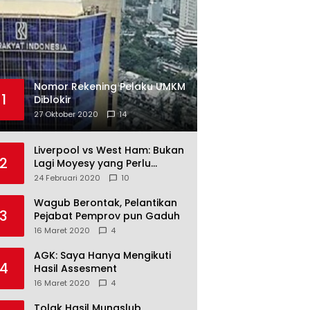
Nomor Rekening Pelaku UMKM
1
Diblokir
27 Oktober 2020
14
Liverpool vs West Ham: Bukan
2
Lagi Moyesy yang Perlu
Ditakuti
24 Februari 2020
10
Wagub Berontak, Pelantikan
3
Pejabat Pemprov pun Gaduh
16 Maret 2020
4
AGK: Saya Hanya Mengikuti
4
Hasil Assesment
16 Maret 2020
4
Tolak Hasil Munaslub,