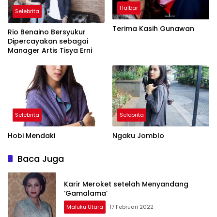
Halbar
Selebrita
Terima Kasih Gunawan
Rio Benaino Bersyukur
Dipercayakan sebagai
Manager Artis Tisya Erni
Selebrita
Selebrita
Hobi Mendaki
Ngaku Jomblo
Baca Juga
Karir Meroket setelah Menyandang
‘Gamalama’
Maluku Utara
17 Februari 2022