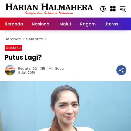
Langsung
ke
konten
Beranda
Nasional
Malut
Ragam
Literasi
H
Beranda
Selebrita
Selebrita
Putus Lagi?
Redaksi 02
1 Min Baca
9 Juli 2019