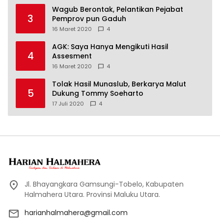
Wagub Berontak, Pelantikan Pejabat
3
Pemprov pun Gaduh
16 Maret 2020
4
AGK: Saya Hanya Mengikuti Hasil
4
Assesment
16 Maret 2020
4
Tolak Hasil Munaslub, Berkarya Malut
5
Dukung Tommy Soeharto
17 Juli 2020
4
Jl. Bhayangkara Gamsungi-Tobelo, Kabupaten
Halmahera Utara. Provinsi Maluku Utara.
harianhalmahera@gmail.com