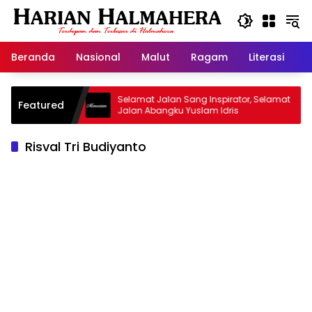
Langsung
ke
konten
Beranda
Nasional
Malut
Ragam
Literasi
H
Warisan
Selamat Jalan Sang Inspirator, Selamat
Ki
Featured
Jalan Abangku Yuslam Idris
Me
Risval Tri Budiyanto