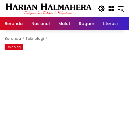
Langsung
ke
konten
Beranda
Nasional
Malut
Ragam
Literasi
H
Beranda
Teknologi
Teknologi