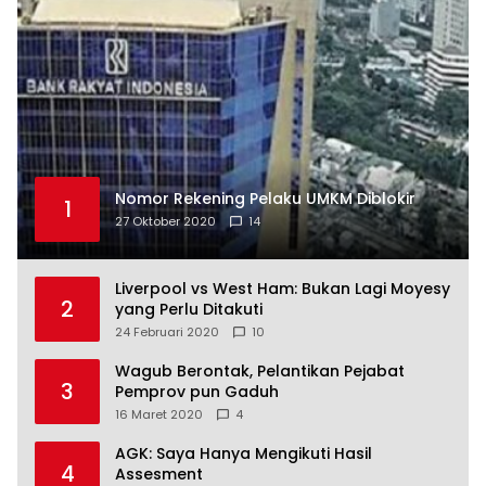
Nomor Rekening Pelaku UMKM Diblokir
1
27 Oktober 2020
14
Liverpool vs West Ham: Bukan Lagi Moyesy
2
yang Perlu Ditakuti
24 Februari 2020
10
Wagub Berontak, Pelantikan Pejabat
3
Pemprov pun Gaduh
16 Maret 2020
4
AGK: Saya Hanya Mengikuti Hasil
4
Assesment