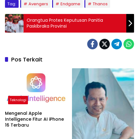
Tag:
Avengers
Endgame
Thanos
Orangtua Protes Keputusan Panitia
Paskibraka Provinsi
Pos Terkait
Teknologi
Mengenal Apple
Intelligence Fitur AI iPhone
16 Terbaru