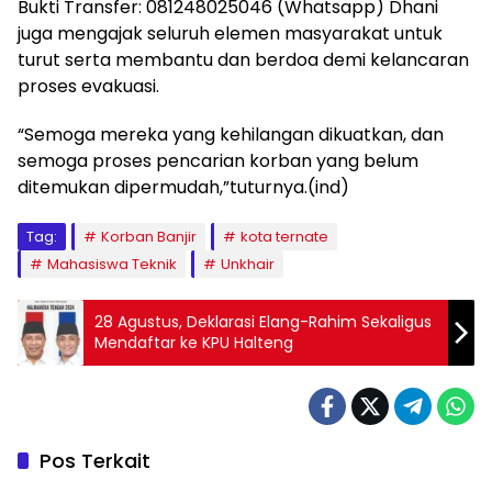
Bukti Transfer: 081248025046 (Whatsapp) Dhani
juga mengajak seluruh elemen masyarakat untuk
turut serta membantu dan berdoa demi kelancaran
proses evakuasi.
“Semoga mereka yang kehilangan dikuatkan, dan
semoga proses pencarian korban yang belum
ditemukan dipermudah,”tuturnya.(ind)
Tag:
Korban Banjir
kota ternate
Mahasiswa Teknik
Unkhair
28 Agustus, Deklarasi Elang-Rahim Sekaligus
Mendaftar ke KPU Halteng
Pos Terkait