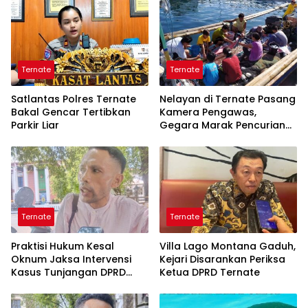
Ternate
Ternate
Satlantas Polres Ternate
Nelayan di Ternate Pasang
Bakal Gencar Tertibkan
Kamera Pengawas,
Parkir Liar
Gegara Marak Pencurian
Alat Tangkap
Ternate
Ternate
Praktisi Hukum Kesal
Villa Lago Montana Gaduh,
Oknum Jaksa Intervensi
Kejari Disarankan Periksa
Kasus Tunjangan DPRD
Ketua DPRD Ternate
Ternate