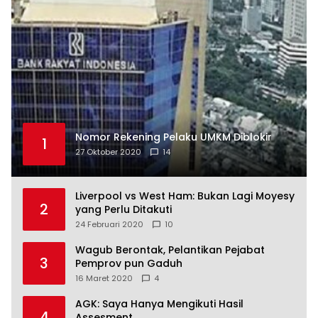
Nomor Rekening Pelaku UMKM Diblokir
1
27 Oktober 2020
14
Liverpool vs West Ham: Bukan Lagi Moyesy
2
yang Perlu Ditakuti
24 Februari 2020
10
Wagub Berontak, Pelantikan Pejabat
3
Pemprov pun Gaduh
16 Maret 2020
4
AGK: Saya Hanya Mengikuti Hasil
4
Assesment