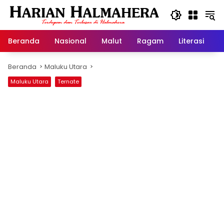
Langsung
ke
konten
Beranda
Nasional
Malut
Ragam
Literasi
H
Beranda
Maluku Utara
Maluku Utara
Ternate