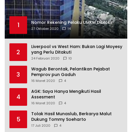
Nomor Rekening Pelaku UMKM Diblokir
1
27 Oktober 2020
14
Liverpool vs West Ham: Bukan Lagi Moyesy
2
yang Perlu Ditakuti
24 Februari 2020
10
Wagub Berontak, Pelantikan Pejabat
3
Pemprov pun Gaduh
16 Maret 2020
4
AGK: Saya Hanya Mengikuti Hasil
4
Assesment
16 Maret 2020
4
Tolak Hasil Munaslub, Berkarya Malut
5
Dukung Tommy Soeharto
17 Juli 2020
4