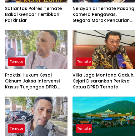
Satlantas Polres Ternate
Nelayan di Ternate Pasang
Bakal Gencar Tertibkan
Kamera Pengawas,
Parkir Liar
Gegara Marak Pencurian
Alat Tangkap
Ternate
Ternate
Praktisi Hukum Kesal
Villa Lago Montana Gaduh,
Oknum Jaksa Intervensi
Kejari Disarankan Periksa
Kasus Tunjangan DPRD
Ketua DPRD Ternate
Ternate
Ternate
Ternate