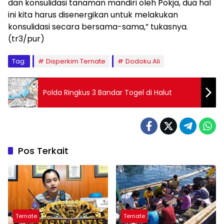
dan konsulidasi tanaman mandiri oleh Pokja, dua hal
ini kita harus disenergikan untuk melakukan
konsulidasi secara bersama-sama,” tukasnya.
(tr3/pur)
Tag:
Disperkim Ternate
Dodoku Ali
Polda Ringkus 3 Bandar Togel di Halut
Pos Terkait
Ternate
Ternate