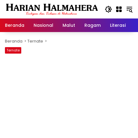
Langsung
ke
konten
Beranda
Nasional
Malut
Ragam
Literasi
H
Beranda
Ternate
Ternate